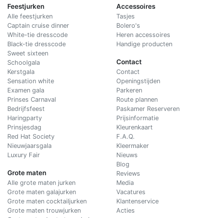
Feestjurken
Accessoires
Alle feestjurken
Tasjes
Captain cruise dinner
Bolero's
White-tie dresscode
Heren accessoires
Black-tie dresscode
Handige producten
Sweet sixteen
Contact
Schoolgala
Kerstgala
C
ontact
Sensation white
Openingstijden
Examen gala
Parkeren
Prinses Carnaval
Route plannen
Bedrijfsfeest
Paskamer Reserveren
Haringparty
Prijsinformatie
Prinsjesdag
Kleurenkaart
Red Hat Society
F.A.Q.
Nieuwjaarsgala
Kleermaker
Luxury Fair
Nieuws
Blog
Grote maten
Reviews
Alle grote maten jurken
Media
Grote maten galajurken
Vacatures
Grote maten cocktailjurken
Klantenservice
Grote maten trouwjurken
Acties