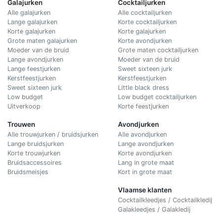
Galajurken
Cocktailjurken
Alle galajurken
Alle cocktailjurken
Lange galajurken
Korte cocktailjurken
Korte galajurken
Korte galajurken
Grote maten galajurken
Korte avondjurken
Moeder van de bruid
Grote maten cocktailjurken
Lange avondjurken
Moeder van de bruid
Lange feestjurken
Sweet sixteen jurk
Kerstfeestjurken
Kerstfeestjurken
Sweet sixteen jurk
Little black dress
Low budget
Low budget cocktailjurken
Uitverkoop
Korte feestjurken
Trouwen
Avondjurken
Alle trouwjurken / bruidsjurken
Alle avondjurken
Lange bruidsjurken
Lange avondjurken
Korte trouwjurken
Korte avondjurken
Bruidsaccessoires
Lang in grote maat
Bruidsmeisjes
Kort in grote maat
Vlaamse klanten
Cocktailkleedjes / Cocktailkledij
Galakleedjes / Galakledij