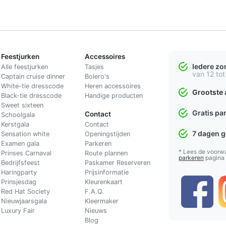
Feestjurken
Accessoires
Iedere z
Alle feestjurken
Tasjes
van 12 tot
Captain cruise dinner
Bolero's
White-tie dresscode
Heren accessoires
Grootste 
Black-tie dresscode
Handige producten
Sweet sixteen
Gratis pa
Contact
Schoolgala
Kerstgala
C
ontact
7 dagen 
Sensation white
Openingstijden
Examen gala
Parkeren
* Lees de voorw
Prinses Carnaval
Route plannen
parkeren
pagina
Bedrijfsfeest
Paskamer Reserveren
Haringparty
Prijsinformatie
Prinsjesdag
Kleurenkaart
Red Hat Society
F.A.Q.
Nieuwjaarsgala
Kleermaker
Luxury Fair
Nieuws
Blog