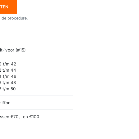
ETEN
r de procedure.
t-ivoor (#15)
0 t/m 42
2 t/m 44
4 t/m 46
6 t/m 48
8 t/m 50
hiffon
ussen €70,- en €100,-