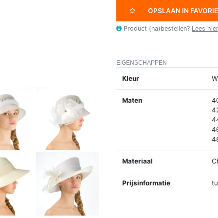
OPSLAAN IN FAVORI
Product (na)bestellen?
Lees hie
EIGENSCHAPPEN
Kleur
Wi
Maten
4
4
4
4
4
Materiaal
C
Prijsinformatie
t