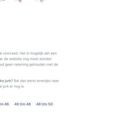
de voorraad. Het is mogelijk dat een
maar de website nog moet worden
raad geen rekening gehouden met de
ke jurk?
Bel dan eerst eventjes naar
 jurk er nog is.
/m 46
46 t/m 48
48 t/m 50