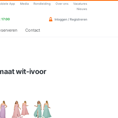
obiele App
Media
Rondleiding
Over ons
Vacatures
Nieuws
 17:00
Inloggen / Registreren
eserveren
Contact
 maat wit-ivoor