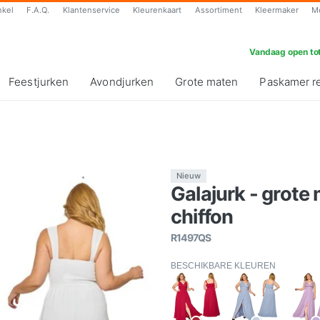
nkel
F.A.Q.
Klantenservice
Kleurenkaart
Assortiment
Kleermaker
M
Vandaag open tot
Feestjurken
Avondjurken
Grote maten
Paskamer r
Nieuw
Galajurk - grote
chiffon
R1497QS
BESCHIKBARE KLEUREN