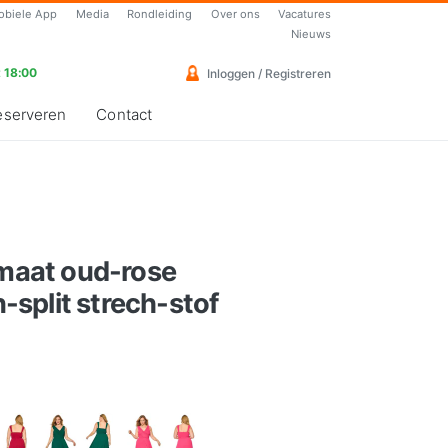
obiele App
Media
Rondleiding
Over ons
Vacatures
Nieuws
 18:00
Inloggen / Registreren
eserveren
Contact
 maat oud-rose
split strech-stof