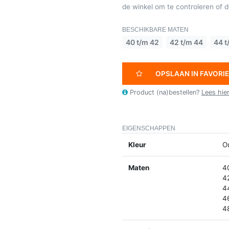
de winkel om te controleren of de
BESCHIKBARE MATEN
40 t/m 42
42 t/m 44
44 t
OPSLAAN IN FAVORI
Product (na)bestellen?
Lees hie
EIGENSCHAPPEN
Kleur
O
Maten
4
4
4
4
4