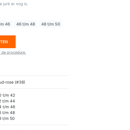
 jurk er nog is.
/m 46
46 t/m 48
48 t/m 50
ETEN
r de procedure.
ud-rose (#38)
0 t/m 42
2 t/m 44
4 t/m 46
6 t/m 48
8 t/m 50