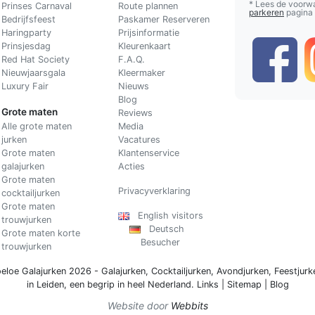
* Lees de voorw
Prinses Carnaval
Route plannen
parkeren
pagina
Bedrijfsfeest
Paskamer Reserveren
Haringparty
Prijsinformatie
Prinsjesdag
Kleurenkaart
Red Hat Society
F.A.Q.
Nieuwjaarsgala
Kleermaker
Luxury Fair
Nieuws
Blog
Grote maten
Reviews
Alle grote maten
Media
jurken
Vacatures
Grote maten
Klantenservice
galajurken
Acties
Grote maten
Privacyverklaring
cocktailjurken
Grote maten
English visitors
trouwjurken
Deutsch
Grote maten korte
Besucher
trouwjurken
eloe Galajurken 2026 -
Galajurken
,
Cocktailjurken
,
Avondjurken
,
Feestjurk
in Leiden, een begrip in
heel Nederland
.
Links
|
Sitemap
|
Blog
Website door
Webbits