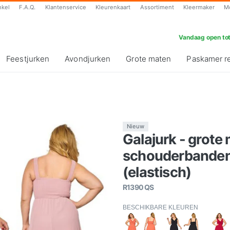
nkel
F.A.Q.
Klantenservice
Kleurenkaart
Assortiment
Kleermaker
M
Vandaag open tot
Feestjurken
Avondjurken
Grote maten
Paskamer r
Nieuw
Galajurk - grote
schouderbanden-
(elastisch)
R1390 QS
BESCHIKBARE KLEUREN