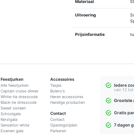
Materiaal
St
Uitvoering
S
Sp
Prijsinformatie
t
Feestjurken
Accessoires
Iedere z
Alle feestjurken
Tasjes
van 12 tot
Captain cruise dinner
Bolero's
White-tie dresscode
Heren accessoires
Grootste 
Black-tie dresscode
Handige producten
Sweet sixteen
Gratis pa
Contact
Schoolgala
Kerstgala
C
ontact
7 dagen 
Sensation white
Openingstijden
Examen gala
Parkeren