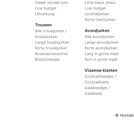
Sweet sixteen jurk
Little black dress
Low budget
Low budget
Uitverkoop
cocktailjurken
Korte feestjurken
Trouwen
Avondjurken
Alle trouwjurken /
bruidsjurken
Alle avondjurken
Lange bruidsjurken
Lange avondjurken
Korte trouwjurken
Korte avondjurken
Bruidsaccessoires
Lang in grote maat
Bruidsmeisjes
Kort in grote maat
Vlaamse klanten
Cocktailkleedjes /
Cocktailkledij
Galakleedjes /
Galakledij
© Honnelo