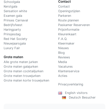
Contact
Schoolgala
Kerstgala
C
ontact
Sensation white
Openingstijden
Examen gala
Parkeren
Prinses Carnaval
Route plannen
Bedrijfsfeest
Paskamer Reserveren
Haringparty
Prijsinformatie
Prinsjesdag
Kleurenkaart
Red Hat Society
F.A.Q.
Nieuwjaarsgala
Kleermaker
Luxury Fair
Nieuws
Blog
Grote maten
Reviews
Alle grote maten jurken
Media
Grote maten galajurken
Vacatures
Grote maten cocktailjurken
Klantenservice
Grote maten trouwjurken
Acties
Grote maten korte trouwjurken
Privacyverklaring
English visitors
Deutsch Besucher