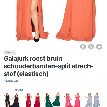
Nieuw
Galajurk roest bruin
schouderbanden-split strech-
stof (elastisch)
R1390 QS
BESCHIKBARE KLEUREN