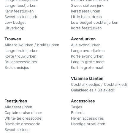
Lange feestjurken
Sweet sixteen jurk
Kerstfeestjurken
Kerstfeestjurken
Sweet sixteen jurk
Little black dress
Low budget
Low budget cocktailjurken
Uitverkoop
Korte feestjurken
Trouwen
Avondjurken
Alle trouwjurken / bruidsjurken
Alle avondjurken
Lange bruidsjurken
Lange avondjurken
Korte trouwjurken
Korte avondjurken
Bruidsaccessoires
Lang in grote maat
Bruidsmeisjes
Kort in grote maat
Vlaamse klanten
Cocktailkleedjes / Cocktailkledij
Galakleedjes / Galakledij
Feestjurken
Accessoires
Alle feestjurken
Tasjes
Captain cruise dinner
Bolero's
White-tie dresscode
Heren accessoires
Black-tie dresscode
Handige producten
Sweet sixteen