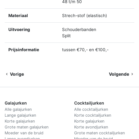
48 t/m 50
Materiaal
Strech-stof (elastisch)
Uitvoering
Schouderbanden
Split
Prijsinformatie
tussen €70,- en €100,-
Vorige
Volgende
Galajurken
Cocktailjurken
Alle galajurken
Alle cocktailjurken
Lange galajurken
Korte cocktailjurken
Korte galajurken
Korte galajurken
Grote maten galajurken
Korte avondjurken
Moeder van de bruid
Grote maten cocktailjurken
Lange avondjurken
Moeder van de bruid