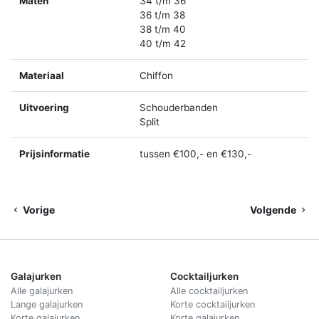
Maten
34 t/m 36
36 t/m 38
38 t/m 40
40 t/m 42
Materiaal
Chiffon
Uitvoering
Schouderbanden
Split
Prijsinformatie
tussen €100,- en €130,-
Vorige
Volgende
Galajurken
Cocktailjurken
Alle galajurken
Alle cocktailjurken
Lange galajurken
Korte cocktailjurken
Korte galajurken
Korte galajurken