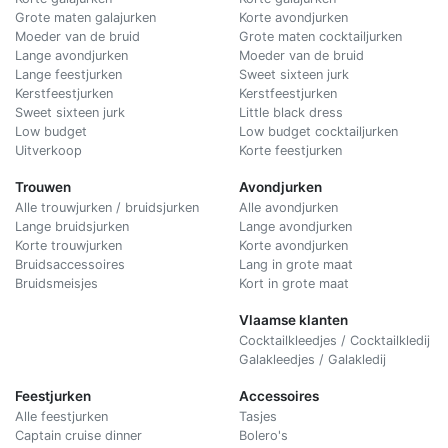
Grote maten galajurken
Korte avondjurken
Moeder van de bruid
Grote maten cocktailjurken
Lange avondjurken
Moeder van de bruid
Lange feestjurken
Sweet sixteen jurk
Kerstfeestjurken
Kerstfeestjurken
Sweet sixteen jurk
Little black dress
Low budget
Low budget cocktailjurken
Uitverkoop
Korte feestjurken
Trouwen
Avondjurken
Alle trouwjurken / bruidsjurken
Alle avondjurken
Lange bruidsjurken
Lange avondjurken
Korte trouwjurken
Korte avondjurken
Bruidsaccessoires
Lang in grote maat
Bruidsmeisjes
Kort in grote maat
Vlaamse klanten
Cocktailkleedjes / Cocktailkledij
Galakleedjes / Galakledij
Feestjurken
Accessoires
Alle feestjurken
Tasjes
Captain cruise dinner
Bolero's