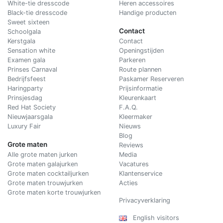
White-tie dresscode
Heren accessoires
Black-tie dresscode
Handige producten
Sweet sixteen
Contact
Schoolgala
Kerstgala
C
ontact
Sensation white
Openingstijden
Examen gala
Parkeren
Prinses Carnaval
Route plannen
Bedrijfsfeest
Paskamer Reserveren
Haringparty
Prijsinformatie
Prinsjesdag
Kleurenkaart
Red Hat Society
F.A.Q.
Nieuwjaarsgala
Kleermaker
Luxury Fair
Nieuws
Blog
Grote maten
Reviews
Alle grote maten jurken
Media
Grote maten galajurken
Vacatures
Grote maten cocktailjurken
Klantenservice
Grote maten trouwjurken
Acties
Grote maten korte trouwjurken
Privacyverklaring
English visitors