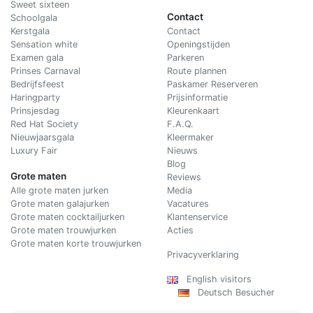
Sweet sixteen
Contact
Schoolgala
Kerstgala
C
ontact
Sensation white
Openingstijden
Examen gala
Parkeren
Prinses Carnaval
Route plannen
Bedrijfsfeest
Paskamer Reserveren
Haringparty
Prijsinformatie
Prinsjesdag
Kleurenkaart
Red Hat Society
F.A.Q.
Nieuwjaarsgala
Kleermaker
Luxury Fair
Nieuws
Blog
Grote maten
Reviews
Alle grote maten jurken
Media
Grote maten galajurken
Vacatures
Grote maten cocktailjurken
Klantenservice
Grote maten trouwjurken
Acties
Grote maten korte trouwjurken
Privacyverklaring
English visitors
Deutsch Besucher