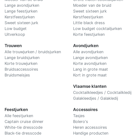
Lange avondjurken
Moeder van de bruid
Lange feestjurken
Sweet sixteen jurk
Kerstfeestjurken
Kerstfeestjurken
Sweet sixteen jurk
Little black dress
Low budget
Low budget cocktailjurken
Uitverkoop
Korte feestjurken
Trouwen
Avondjurken
Alle trouwjurken / bruidsjurken
Alle avondjurken
Lange bruidsjurken
Lange avondjurken
Korte trouwjurken
Korte avondjurken
Bruidsaccessoires
Lang in grote maat
Bruidsmeisjes
Kort in grote maat
Vlaamse klanten
Cocktailkleedjes / Cocktailkledij
Galakleedjes / Galakledij
Feestjurken
Accessoires
Alle feestjurken
Tasjes
Captain cruise dinner
Bolero's
White-tie dresscode
Heren accessoires
Black-tie dresscode
Handige producten