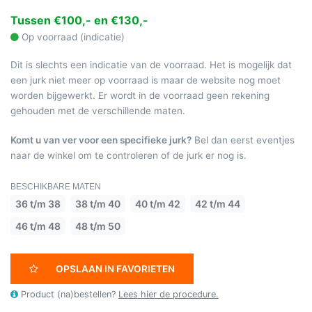
Tussen €100,- en €130,-
Op voorraad (indicatie)
Dit is slechts een indicatie van de voorraad. Het is mogelijk dat
een jurk niet meer op voorraad is maar de website nog moet
worden bijgewerkt. Er wordt in de voorraad geen rekening
gehouden met de verschillende maten.
Komt u van ver voor een specifieke jurk?
Bel dan eerst eventjes
naar de winkel om te controleren of de jurk er nog is.
BESCHIKBARE MATEN
36 t/m 38
38 t/m 40
40 t/m 42
42 t/m 44
46 t/m 48
48 t/m 50
OPSLAAN IN FAVORIETEN
Product (na)bestellen?
Lees hier de procedure.