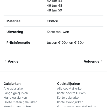
42 t/m 44
46 t/m 48
48 t/m 50
Materiaal
Chiffon
Uitvoering
Korte mouwen
Prijsinformatie
tussen €100,- en €130,-
Vorige
Volgende
Galajurken
Cocktailjurken
Alle galajurken
Alle cocktailjurken
Lange galajurken
Korte cocktailjurken
Korte galajurken
Korte galajurken
Grote maten galajurken
Korte avondjurken
Moeder van de bruid
Grote maten cocktailjurken