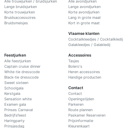
Alle trouwjurken / bruidsjurken
Alle avondjurken
Lange bruidsjurken
Lange avondjurken
Korte trouwjurken
Korte avondjurken
Bruidsaccessoires
Lang in grote maat
Bruidsmeisjes
Kort in grote maat
Vlaamse klanten
Cocktailkleedjes / Cocktailkledij
Galakleedjes / Galakledij
Feestjurken
Accessoires
Alle feestjurken
Tasjes
Captain cruise dinner
Bolero's
White-tie dresscode
Heren accessoires
Black-tie dresscode
Handige producten
Sweet sixteen
Contact
Schoolgala
Kerstgala
C
ontact
Sensation white
Openingstijden
Examen gala
Parkeren
Prinses Carnaval
Route plannen
Bedrijfsfeest
Paskamer Reserveren
Haringparty
Prijsinformatie
Prinsjesdag
Kleurenkaart