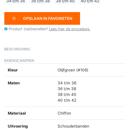
34 t/m 36
36 t/m 38
38 t/m 40
40 t/m 42
OPSLAAN IN FAVORIETEN
Product (na)bestellen?
Lees hier de procedure.
BESCHRIJVING
EIGENSCHAPPEN
Kleur
Olijfgroen (#106)
Maten
34 t/m 36
36 t/m 38
38 t/m 40
40 t/m 42
Materiaal
Chiffon
Uitvoering
Schouderbanden