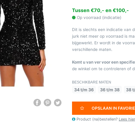
Tussen €70,- en €100,-
Op voorraad (indicatie)
Dit is slechts een indicatie van 
jurk niet meer op voorraad is 
bijgewerkt. Er wordt in de voor
verschillende maten.
Komt u van ver voor een specifie
de winkel om te controleren of de
BESCHIKBARE MATEN
34 t/m 36
36 t/m 38
38 t
OPSLAAN IN FAVORI
Product (na)bestellen?
Lees hie