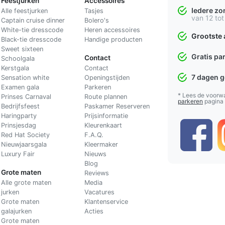
Feestjurken
Accessoires
Iedere z
Alle feestjurken
Tasjes
van 12 tot
Captain cruise dinner
Bolero's
White-tie dresscode
Heren accessoires
Grootste 
Black-tie dresscode
Handige producten
Sweet sixteen
Gratis pa
Contact
Schoolgala
Kerstgala
C
ontact
7 dagen 
Sensation white
Openingstijden
Examen gala
Parkeren
* Lees de voorw
Prinses Carnaval
Route plannen
parkeren
pagina
Bedrijfsfeest
Paskamer Reserveren
Haringparty
Prijsinformatie
Prinsjesdag
Kleurenkaart
Red Hat Society
F.A.Q.
Nieuwjaarsgala
Kleermaker
Luxury Fair
Nieuws
Blog
Grote maten
Reviews
Alle grote maten
Media
jurken
Vacatures
Grote maten
Klantenservice
galajurken
Acties
Grote maten