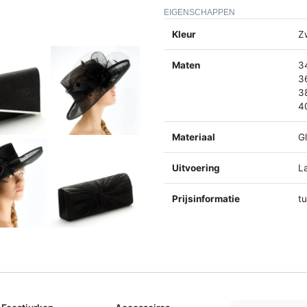
EIGENSCHAPPEN
Kleur
Z
Maten
3
3
3
4
Materiaal
Gl
Uitvoering
L
Prijsinformatie
t