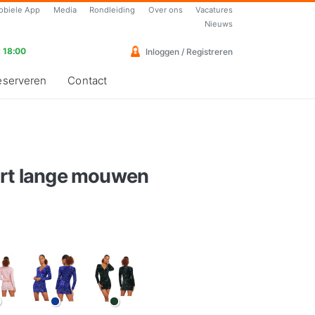
obiele App
Media
Rondleiding
Over ons
Vacatures
Nieuws
 18:00
Inloggen / Registreren
eserveren
Contact
art lange mouwen