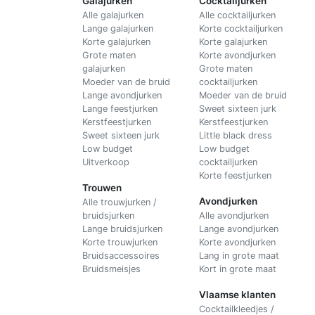
Galajurken
Cocktailjurken
Alle galajurken
Alle cocktailjurken
Lange galajurken
Korte cocktailjurken
Korte galajurken
Korte galajurken
Grote maten
Korte avondjurken
galajurken
Grote maten
Moeder van de bruid
cocktailjurken
Lange avondjurken
Moeder van de bruid
Lange feestjurken
Sweet sixteen jurk
Kerstfeestjurken
Kerstfeestjurken
Sweet sixteen jurk
Little black dress
Low budget
Low budget
Uitverkoop
cocktailjurken
Korte feestjurken
Trouwen
Avondjurken
Alle trouwjurken /
bruidsjurken
Alle avondjurken
Lange bruidsjurken
Lange avondjurken
Korte trouwjurken
Korte avondjurken
Bruidsaccessoires
Lang in grote maat
Bruidsmeisjes
Kort in grote maat
Vlaamse klanten
Cocktailkleedjes /