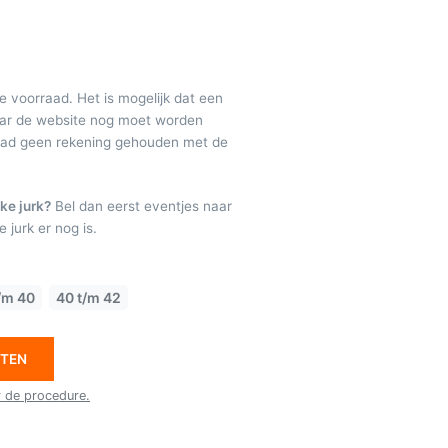
de voorraad. Het is mogelijk dat een
maar de website nog moet worden
raad geen rekening gehouden met de
ke jurk?
Bel dan eerst eventjes naar
 jurk er nog is.
/m 40
40 t/m 42
ETEN
r de procedure.