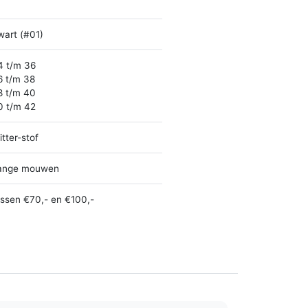
wart (#01)
4 t/m 36
6 t/m 38
8 t/m 40
0 t/m 42
itter-stof
ange mouwen
ussen €70,- en €100,-