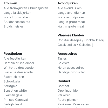
Trouwen
Avondjurken
Alle trouwjurken / bruidsjurken
Alle avondjurken
Lange bruidsjurken
Lange avondjurken
Korte trouwjurken
Korte avondjurken
Bruidsaccessoires
Lang in grote maat
Bruidsmeisjes
Kort in grote maat
Vlaamse klanten
Cocktailkleedjes / Cocktailkledij
Galakleedjes / Galakledij
Feestjurken
Accessoires
Alle feestjurken
Tasjes
Captain cruise dinner
Bolero's
White-tie dresscode
Heren accessoires
Black-tie dresscode
Handige producten
Sweet sixteen
Contact
Schoolgala
Kerstgala
C
ontact
Sensation white
Openingstijden
Examen gala
Parkeren
Prinses Carnaval
Route plannen
Bedrijfsfeest
Paskamer Reserveren