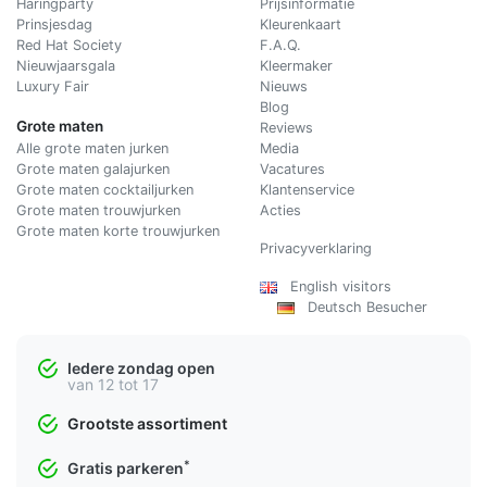
Haringparty
Prijsinformatie
Prinsjesdag
Kleurenkaart
Red Hat Society
F.A.Q.
Nieuwjaarsgala
Kleermaker
Luxury Fair
Nieuws
Blog
Grote maten
Reviews
Alle grote maten jurken
Media
Grote maten galajurken
Vacatures
Grote maten cocktailjurken
Klantenservice
Grote maten trouwjurken
Acties
Grote maten korte trouwjurken
Privacyverklaring
English visitors
Deutsch Besucher
Iedere zondag open
van 12 tot 17
Grootste assortiment
*
Gratis parkeren