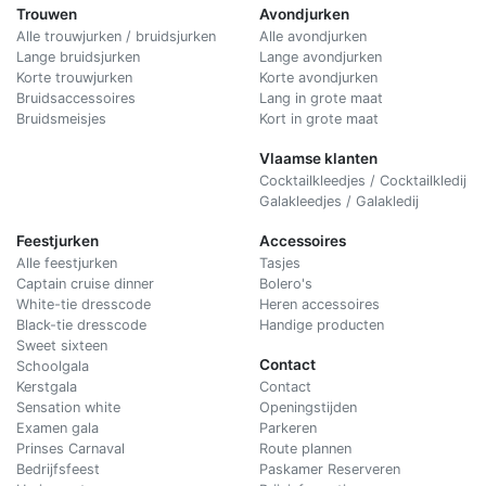
Trouwen
Avondjurken
Alle trouwjurken / bruidsjurken
Alle avondjurken
Lange bruidsjurken
Lange avondjurken
Korte trouwjurken
Korte avondjurken
Bruidsaccessoires
Lang in grote maat
Bruidsmeisjes
Kort in grote maat
Vlaamse klanten
Cocktailkleedjes / Cocktailkledij
Galakleedjes / Galakledij
Feestjurken
Accessoires
Alle feestjurken
Tasjes
Captain cruise dinner
Bolero's
White-tie dresscode
Heren accessoires
Black-tie dresscode
Handige producten
Sweet sixteen
Contact
Schoolgala
Kerstgala
C
ontact
Sensation white
Openingstijden
Examen gala
Parkeren
Prinses Carnaval
Route plannen
Bedrijfsfeest
Paskamer Reserveren