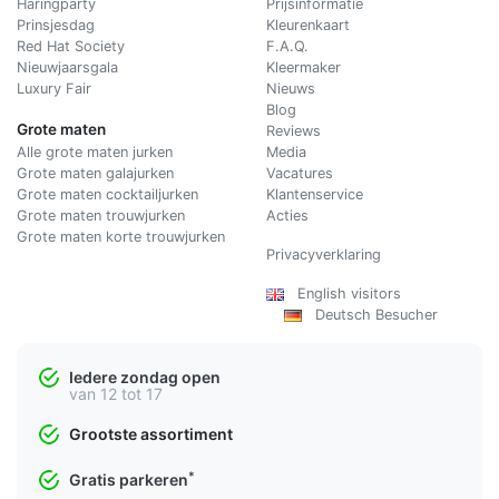
Haringparty
Prijsinformatie
Prinsjesdag
Kleurenkaart
Red Hat Society
F.A.Q.
Nieuwjaarsgala
Kleermaker
Luxury Fair
Nieuws
Blog
Grote maten
Reviews
Alle grote maten jurken
Media
Grote maten galajurken
Vacatures
Grote maten cocktailjurken
Klantenservice
Grote maten trouwjurken
Acties
Grote maten korte trouwjurken
Privacyverklaring
English visitors
Deutsch Besucher
Iedere zondag open
van 12 tot 17
Grootste assortiment
*
Gratis parkeren