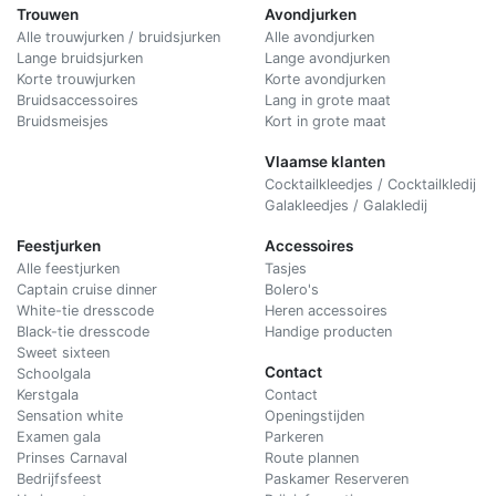
Trouwen
Avondjurken
Alle trouwjurken / bruidsjurken
Alle avondjurken
Lange bruidsjurken
Lange avondjurken
Korte trouwjurken
Korte avondjurken
Bruidsaccessoires
Lang in grote maat
Bruidsmeisjes
Kort in grote maat
Vlaamse klanten
Cocktailkleedjes / Cocktailkledij
Galakleedjes / Galakledij
Feestjurken
Accessoires
Alle feestjurken
Tasjes
Captain cruise dinner
Bolero's
White-tie dresscode
Heren accessoires
Black-tie dresscode
Handige producten
Sweet sixteen
Contact
Schoolgala
Kerstgala
C
ontact
Sensation white
Openingstijden
Examen gala
Parkeren
Prinses Carnaval
Route plannen
Bedrijfsfeest
Paskamer Reserveren