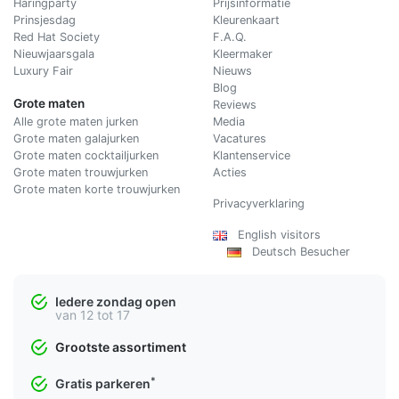
Haringparty
Prijsinformatie
Prinsjesdag
Kleurenkaart
Red Hat Society
F.A.Q.
Nieuwjaarsgala
Kleermaker
Luxury Fair
Nieuws
Blog
Grote maten
Reviews
Alle grote maten jurken
Media
Grote maten galajurken
Vacatures
Grote maten cocktailjurken
Klantenservice
Grote maten trouwjurken
Acties
Grote maten korte trouwjurken
Privacyverklaring
English visitors
Deutsch Besucher
Iedere zondag open
van 12 tot 17
Grootste assortiment
*
Gratis parkeren