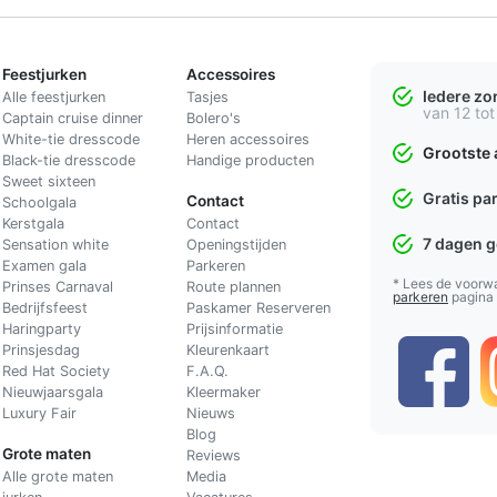
Feestjurken
Accessoires
Iedere z
Alle feestjurken
Tasjes
van 12 tot
Captain cruise dinner
Bolero's
White-tie dresscode
Heren accessoires
Grootste 
Black-tie dresscode
Handige producten
Sweet sixteen
Gratis pa
Contact
Schoolgala
Kerstgala
C
ontact
7 dagen 
Sensation white
Openingstijden
Examen gala
Parkeren
* Lees de voorw
Prinses Carnaval
Route plannen
parkeren
pagina
Bedrijfsfeest
Paskamer Reserveren
Haringparty
Prijsinformatie
Prinsjesdag
Kleurenkaart
Red Hat Society
F.A.Q.
Nieuwjaarsgala
Kleermaker
Luxury Fair
Nieuws
Blog
Grote maten
Reviews
Alle grote maten
Media