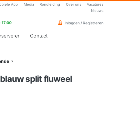
obiele App
Media
Rondleiding
Over ons
Vacatures
Nieuws
 17:00
Inloggen / Registreren
eserveren
Contact
ende
blauw split fluweel