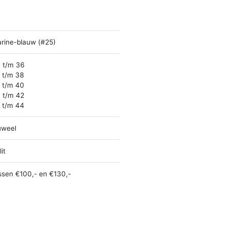
rine-blauw (#25)
 t/m 36
 t/m 38
 t/m 40
 t/m 42
 t/m 44
uweel
it
ssen €100,- en €130,-