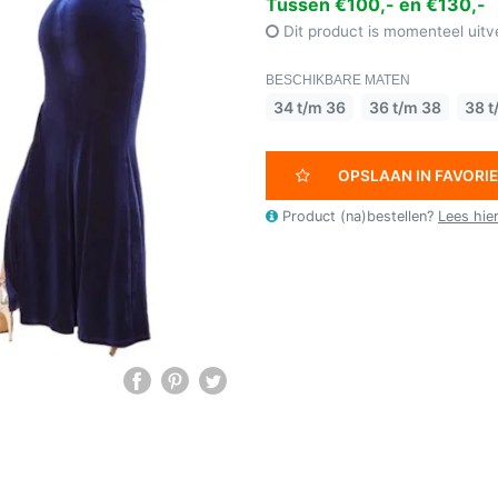
Tussen €100,- en €130,-
Dit product is momenteel uitv
BESCHIKBARE MATEN
34 t/m 36
36 t/m 38
38 t
OPSLAAN IN FAVORI
Product (na)bestellen?
Lees hie