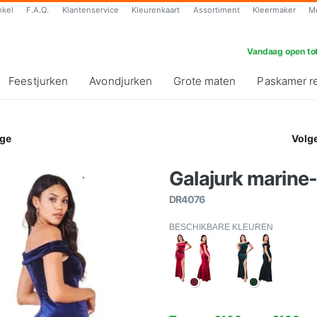
nkel
F.A.Q.
Klantenservice
Kleurenkaart
Assortiment
Kleermaker
M
Vandaag open tot
Feestjurken
Avondjurken
Grote maten
Paskamer r
ge
Volg
Galajurk marine-
DR4076
BESCHIKBARE KLEUREN