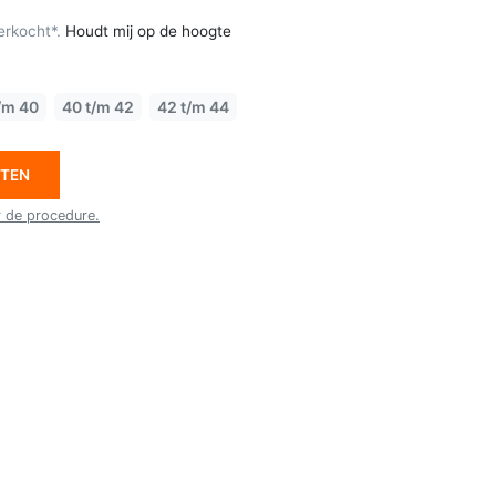
erkocht*.
Houdt mij op de hoogte
/m 40
40 t/m 42
42 t/m 44
ETEN
r de procedure.