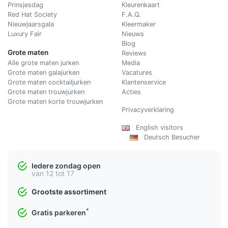
Prinsjesdag
Kleurenkaart
Red Hat Society
F.A.Q.
Nieuwjaarsgala
Kleermaker
Luxury Fair
Nieuws
Blog
Grote maten
Reviews
Alle grote maten jurken
Media
Grote maten galajurken
Vacatures
Grote maten cocktailjurken
Klantenservice
Grote maten trouwjurken
Acties
Grote maten korte trouwjurken
Privacyverklaring
English visitors
Deutsch Besucher
Iedere zondag open
van 12 tot 17
Grootste assortiment
*
Gratis parkeren