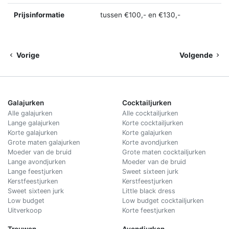
Prijsinformatie
tussen €100,- en €130,-
Vorige
Volgende
Galajurken
Cocktailjurken
Alle galajurken
Alle cocktailjurken
Lange galajurken
Korte cocktailjurken
Korte galajurken
Korte galajurken
Grote maten galajurken
Korte avondjurken
Moeder van de bruid
Grote maten cocktailjurken
Lange avondjurken
Moeder van de bruid
Lange feestjurken
Sweet sixteen jurk
Kerstfeestjurken
Kerstfeestjurken
Sweet sixteen jurk
Little black dress
Low budget
Low budget cocktailjurken
Uitverkoop
Korte feestjurken
Trouwen
Avondjurken