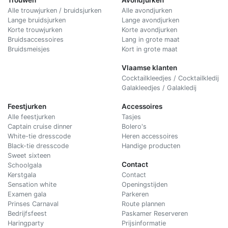
Alle trouwjurken / bruidsjurken
Alle avondjurken
Lange bruidsjurken
Lange avondjurken
Korte trouwjurken
Korte avondjurken
Bruidsaccessoires
Lang in grote maat
Bruidsmeisjes
Kort in grote maat
Vlaamse klanten
Cocktailkleedjes / Cocktailkledij
Galakleedjes / Galakledij
Feestjurken
Accessoires
Alle feestjurken
Tasjes
Captain cruise dinner
Bolero's
White-tie dresscode
Heren accessoires
Black-tie dresscode
Handige producten
Sweet sixteen
Contact
Schoolgala
Kerstgala
C
ontact
Sensation white
Openingstijden
Examen gala
Parkeren
Prinses Carnaval
Route plannen
Bedrijfsfeest
Paskamer Reserveren
Haringparty
Prijsinformatie