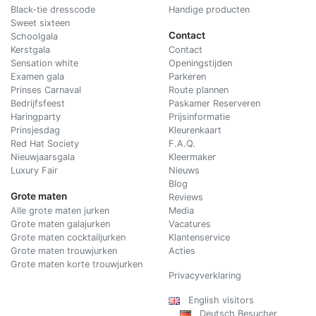
Black-tie dresscode
Handige producten
Sweet sixteen
Contact
Schoolgala
Kerstgala
C
ontact
Sensation white
Openingstijden
Examen gala
Parkeren
Prinses Carnaval
Route plannen
Bedrijfsfeest
Paskamer Reserveren
Haringparty
Prijsinformatie
Prinsjesdag
Kleurenkaart
Red Hat Society
F.A.Q.
Nieuwjaarsgala
Kleermaker
Luxury Fair
Nieuws
Blog
Grote maten
Reviews
Alle grote maten jurken
Media
Grote maten galajurken
Vacatures
Grote maten cocktailjurken
Klantenservice
Grote maten trouwjurken
Acties
Grote maten korte trouwjurken
Privacyverklaring
English visitors
Deutsch Besucher