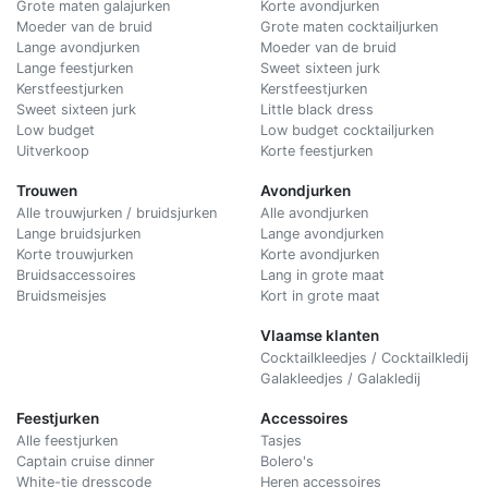
Grote maten galajurken
Korte avondjurken
Moeder van de bruid
Grote maten cocktailjurken
Lange avondjurken
Moeder van de bruid
Lange feestjurken
Sweet sixteen jurk
Kerstfeestjurken
Kerstfeestjurken
Sweet sixteen jurk
Little black dress
Low budget
Low budget cocktailjurken
Uitverkoop
Korte feestjurken
Trouwen
Avondjurken
Alle trouwjurken / bruidsjurken
Alle avondjurken
Lange bruidsjurken
Lange avondjurken
Korte trouwjurken
Korte avondjurken
Bruidsaccessoires
Lang in grote maat
Bruidsmeisjes
Kort in grote maat
Vlaamse klanten
Cocktailkleedjes / Cocktailkledij
Galakleedjes / Galakledij
Feestjurken
Accessoires
Alle feestjurken
Tasjes
Captain cruise dinner
Bolero's
White-tie dresscode
Heren accessoires