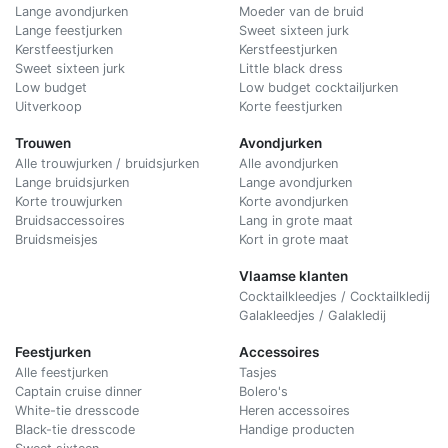
Lange avondjurken
Moeder van de bruid
Lange feestjurken
Sweet sixteen jurk
Kerstfeestjurken
Kerstfeestjurken
Sweet sixteen jurk
Little black dress
Low budget
Low budget cocktailjurken
Uitverkoop
Korte feestjurken
Trouwen
Avondjurken
Alle trouwjurken / bruidsjurken
Alle avondjurken
Lange bruidsjurken
Lange avondjurken
Korte trouwjurken
Korte avondjurken
Bruidsaccessoires
Lang in grote maat
Bruidsmeisjes
Kort in grote maat
Vlaamse klanten
Cocktailkleedjes / Cocktailkledij
Galakleedjes / Galakledij
Feestjurken
Accessoires
Alle feestjurken
Tasjes
Captain cruise dinner
Bolero's
White-tie dresscode
Heren accessoires
Black-tie dresscode
Handige producten