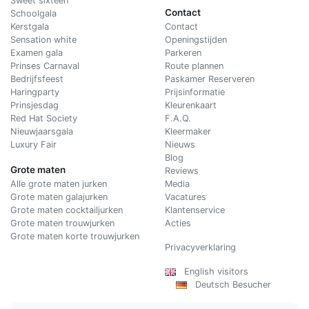
Sweet sixteen
Contact
Schoolgala
Kerstgala
C
ontact
Sensation white
Openingstijden
Examen gala
Parkeren
Prinses Carnaval
Route plannen
Bedrijfsfeest
Paskamer Reserveren
Haringparty
Prijsinformatie
Prinsjesdag
Kleurenkaart
Red Hat Society
F.A.Q.
Nieuwjaarsgala
Kleermaker
Luxury Fair
Nieuws
Blog
Grote maten
Reviews
Alle grote maten jurken
Media
Grote maten galajurken
Vacatures
Grote maten cocktailjurken
Klantenservice
Grote maten trouwjurken
Acties
Grote maten korte trouwjurken
Privacyverklaring
English visitors
Deutsch Besucher