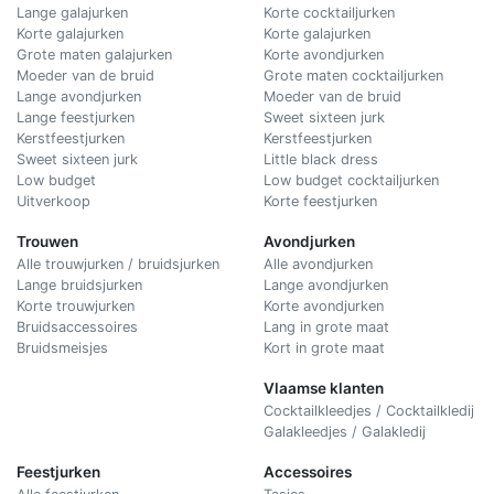
Lange galajurken
Korte cocktailjurken
Korte galajurken
Korte galajurken
Grote maten galajurken
Korte avondjurken
Moeder van de bruid
Grote maten cocktailjurken
Lange avondjurken
Moeder van de bruid
Lange feestjurken
Sweet sixteen jurk
Kerstfeestjurken
Kerstfeestjurken
Sweet sixteen jurk
Little black dress
Low budget
Low budget cocktailjurken
Uitverkoop
Korte feestjurken
Trouwen
Avondjurken
Alle trouwjurken / bruidsjurken
Alle avondjurken
Lange bruidsjurken
Lange avondjurken
Korte trouwjurken
Korte avondjurken
Bruidsaccessoires
Lang in grote maat
Bruidsmeisjes
Kort in grote maat
Vlaamse klanten
Cocktailkleedjes / Cocktailkledij
Galakleedjes / Galakledij
Feestjurken
Accessoires