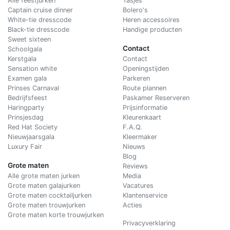
Alle feestjurken
Tasjes
Captain cruise dinner
Bolero's
White-tie dresscode
Heren accessoires
Black-tie dresscode
Handige producten
Sweet sixteen
Contact
Schoolgala
Kerstgala
C
ontact
Sensation white
Openingstijden
Examen gala
Parkeren
Prinses Carnaval
Route plannen
Bedrijfsfeest
Paskamer Reserveren
Haringparty
Prijsinformatie
Prinsjesdag
Kleurenkaart
Red Hat Society
F.A.Q.
Nieuwjaarsgala
Kleermaker
Luxury Fair
Nieuws
Blog
Grote maten
Reviews
Alle grote maten jurken
Media
Grote maten galajurken
Vacatures
Grote maten cocktailjurken
Klantenservice
Grote maten trouwjurken
Acties
Grote maten korte trouwjurken
Privacyverklaring