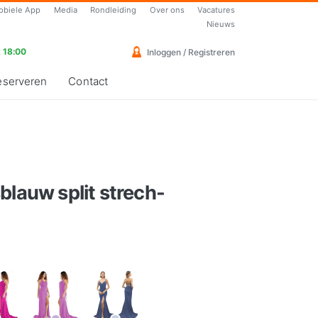
obiele App
Media
Rondleiding
Over ons
Vacatures
Nieuws
 18:00
Inloggen / Registreren
eserveren
Contact
blauw split strech-