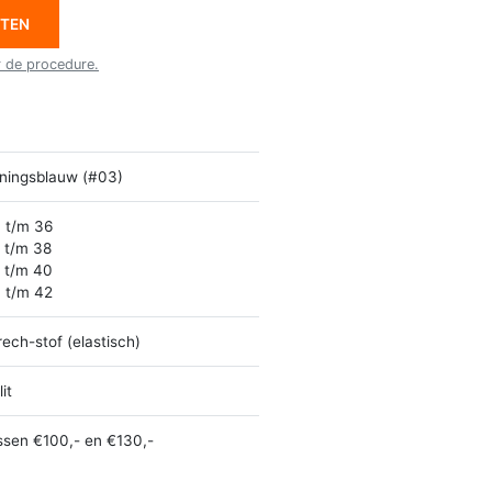
ETEN
r de procedure.
ningsblauw (#03)
 t/m 36
 t/m 38
 t/m 40
 t/m 42
rech-stof (elastisch)
it
ssen €100,- en €130,-