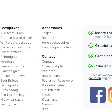
Feestjurken
Accessoires
Iedere z
Alle feestjurken
Tasjes
van 12 tot
Captain cruise dinner
Bolero's
White-tie dresscode
Heren accessoires
Grootste 
Black-tie dresscode
Handige producten
Sweet sixteen
Gratis pa
Contact
Schoolgala
Kerstgala
C
ontact
7 dagen 
Sensation white
Openingstijden
Examen gala
Parkeren
* Lees de voorw
Prinses Carnaval
Route plannen
parkeren
pagina
Bedrijfsfeest
Paskamer Reserveren
Haringparty
Prijsinformatie
Prinsjesdag
Kleurenkaart
Red Hat Society
F.A.Q.
Nieuwjaarsgala
Kleermaker
Luxury Fair
Nieuws
Blog