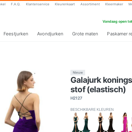
nkel
F.A.Q.
Klantenservice
Kleurenkaart
Assortiment
Kleermaker
M
Vandaag open tot
Feestjurken
Avondjurken
Grote maten
Paskamer r
Nieuw
Galajurk konings
stof (elastisch)
H2127
BESCHIKBARE KLEUREN