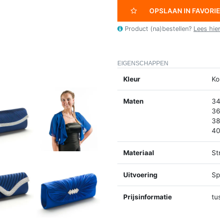
OPSLAAN IN FAVORI
Product (na)bestellen?
Lees hie
EIGENSCHAPPEN
Kleur
Ko
Maten
34
36
38
40
Materiaal
St
Uitvoering
Spl
Prijsinformatie
tu