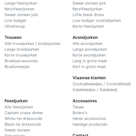
Lange feestjurken
Sweet sixteen jurk
Kerstfeestjurken
Kerstfeestjurken
Sweet sixteen jurk
Little black dress
Low budget
Low budget cocktailjurken
Uitverkoop
Korte feestjurken
Trouwen
Avondjurken
Alle trouwjurken / bruidsjurken
Alle avondjurken
Lange bruidsjurken
Lange avondjurken
Korte trouwjurken
Korte avondjurken
Bruidsaccessoires
Lang in grote maat
Bruidsmeisjes
Kort in grote maat
Vlaamse klanten
Cocktailkleedjes / Cocktailkledij
Galakleedjes / Galakledij
Feestjurken
Accessoires
Alle feestjurken
Tasjes
Captain cruise dinner
Bolero's
White-tie dresscode
Heren accessoires
Black-tie dresscode
Handige producten
Sweet sixteen
Contact
Schoolgala