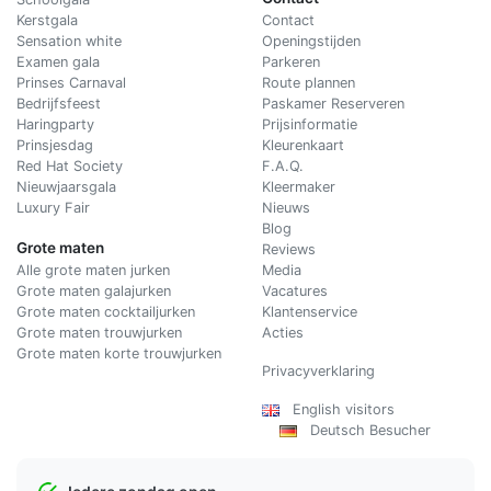
Kerstgala
C
ontact
Sensation white
Openingstijden
Examen gala
Parkeren
Prinses Carnaval
Route plannen
Bedrijfsfeest
Paskamer Reserveren
Haringparty
Prijsinformatie
Prinsjesdag
Kleurenkaart
Red Hat Society
F.A.Q.
Nieuwjaarsgala
Kleermaker
Luxury Fair
Nieuws
Blog
Grote maten
Reviews
Alle grote maten jurken
Media
Grote maten galajurken
Vacatures
Grote maten cocktailjurken
Klantenservice
Grote maten trouwjurken
Acties
Grote maten korte trouwjurken
Privacyverklaring
English visitors
Deutsch Besucher