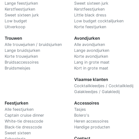
Lange feestjurken
Sweet sixteen jurk
Kerstfeestjurken
Kerstfeestjurken
Sweet sixteen jurk
Little black dress
Low budget
Low budget cocktailjurken
Uitverkoop
Korte feestjurken
Trouwen
Avondjurken
Alle trouwjurken / bruidsjurken
Alle avondjurken
Lange bruidsjurken
Lange avondjurken
Korte trouwjurken
Korte avondjurken
Bruidsaccessoires
Lang in grote maat
Bruidsmeisjes
Kort in grote maat
Vlaamse klanten
Cocktailkleedjes / Cocktailkledij
Galakleedjes / Galakledij
Feestjurken
Accessoires
Alle feestjurken
Tasjes
Captain cruise dinner
Bolero's
White-tie dresscode
Heren accessoires
Black-tie dresscode
Handige producten
Sweet sixteen
Contact
Schoolgala