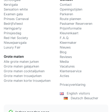
Kerstgala
C
ontact
Sensation white
Openingstijden
Examen gala
Parkeren
Prinses Carnaval
Route plannen
Bedrijfsfeest
Paskamer Reserveren
Haringparty
Prijsinformatie
Prinsjesdag
Kleurenkaart
Red Hat Society
F.A.Q.
Nieuwjaarsgala
Kleermaker
Luxury Fair
Nieuws
Blog
Grote maten
Reviews
Alle grote maten jurken
Media
Grote maten galajurken
Vacatures
Grote maten cocktailjurken
Klantenservice
Grote maten trouwjurken
Acties
Grote maten korte trouwjurken
Privacyverklaring
English visitors
Deutsch Besucher