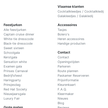
Vlaamse klanten
Cocktailkleedjes / Cocktailkledij
Galakleedjes / Galakledij
Feestjurken
Accessoires
Alle feestjurken
Tasjes
Captain cruise dinner
Bolero's
White-tie dresscode
Heren accessoires
Black-tie dresscode
Handige producten
Sweet sixteen
Contact
Schoolgala
Kerstgala
C
ontact
Sensation white
Openingstijden
Examen gala
Parkeren
Prinses Carnaval
Route plannen
Bedrijfsfeest
Paskamer Reserveren
Haringparty
Prijsinformatie
Prinsjesdag
Kleurenkaart
Red Hat Society
F.A.Q.
Nieuwjaarsgala
Kleermaker
Luxury Fair
Nieuws
Blog
Grote maten
Reviews