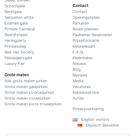
Sweet sixteen
Contact
Schoolgala
Kerstgala
C
ontact
Sensation white
Openingstijden
Examen gala
Parkeren
Prinses Carnaval
Route plannen
Bedrijfsfeest
Paskamer Reserveren
Haringparty
Prijsinformatie
Prinsjesdag
Kleurenkaart
Red Hat Society
F.A.Q.
Nieuwjaarsgala
Kleermaker
Luxury Fair
Nieuws
Blog
Grote maten
Reviews
Alle grote maten jurken
Media
Grote maten galajurken
Vacatures
Grote maten cocktailjurken
Klantenservice
Grote maten trouwjurken
Acties
Grote maten korte trouwjurken
Privacyverklaring
English visitors
Deutsch Besucher