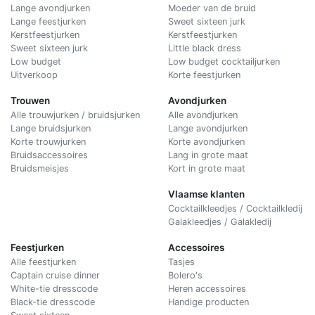
Lange avondjurken
Moeder van de bruid
Lange feestjurken
Sweet sixteen jurk
Kerstfeestjurken
Kerstfeestjurken
Sweet sixteen jurk
Little black dress
Low budget
Low budget cocktailjurken
Uitverkoop
Korte feestjurken
Trouwen
Avondjurken
Alle trouwjurken / bruidsjurken
Alle avondjurken
Lange bruidsjurken
Lange avondjurken
Korte trouwjurken
Korte avondjurken
Bruidsaccessoires
Lang in grote maat
Bruidsmeisjes
Kort in grote maat
Vlaamse klanten
Cocktailkleedjes / Cocktailkledij
Galakleedjes / Galakledij
Feestjurken
Accessoires
Alle feestjurken
Tasjes
Captain cruise dinner
Bolero's
White-tie dresscode
Heren accessoires
Black-tie dresscode
Handige producten