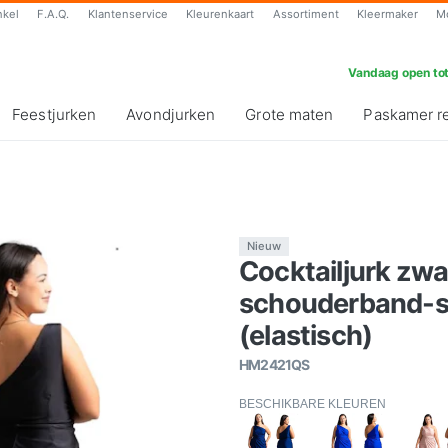
nkel
F.A.Q.
Klantenservice
Kleurenkaart
Assortiment
Kleermaker
M
Vandaag open tot
Feestjurken
Avondjurken
Grote maten
Paskamer r
Nieuw
Cocktailjurk zwa
schouderband-sp
(elastisch)
HM2421QS
BESCHIKBARE KLEUREN