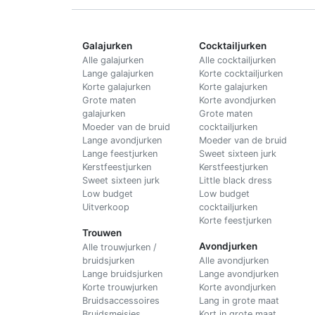
Galajurken
Cocktailjurken
Alle galajurken
Alle cocktailjurken
Lange galajurken
Korte cocktailjurken
Korte galajurken
Korte galajurken
Grote maten
Korte avondjurken
galajurken
Grote maten
Moeder van de bruid
cocktailjurken
Lange avondjurken
Moeder van de bruid
Lange feestjurken
Sweet sixteen jurk
Kerstfeestjurken
Kerstfeestjurken
Sweet sixteen jurk
Little black dress
Low budget
Low budget
Uitverkoop
cocktailjurken
Korte feestjurken
Trouwen
Avondjurken
Alle trouwjurken /
bruidsjurken
Alle avondjurken
Lange bruidsjurken
Lange avondjurken
Korte trouwjurken
Korte avondjurken
Bruidsaccessoires
Lang in grote maat
Bruidsmeisjes
Kort in grote maat