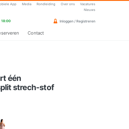
obiele App
Media
Rondleiding
Over ons
Vacatures
Nieuws
 18:00
Inloggen / Registreren
eserveren
Contact
rt één
lit strech-stof