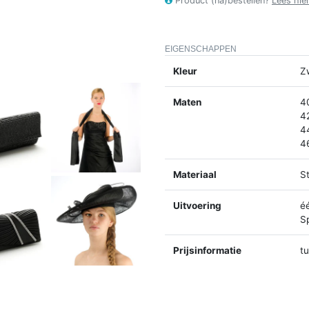
Product (na)bestellen?
Lees hie
EIGENSCHAPPEN
Kleur
Z
Maten
4
4
4
4
Materiaal
St
Uitvoering
é
Sp
Prijsinformatie
t