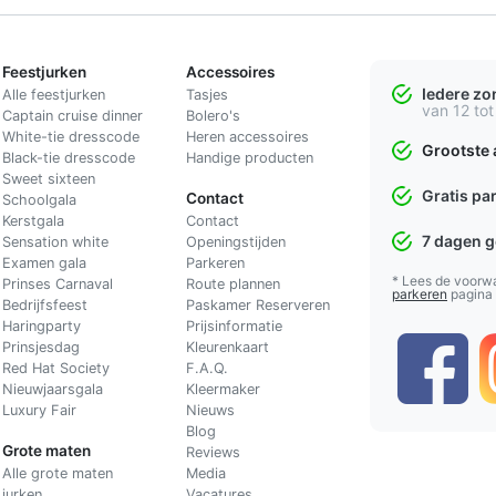
Feestjurken
Accessoires
Iedere z
Alle feestjurken
Tasjes
van 12 tot
Captain cruise dinner
Bolero's
White-tie dresscode
Heren accessoires
Grootste 
Black-tie dresscode
Handige producten
Sweet sixteen
Gratis pa
Contact
Schoolgala
Kerstgala
C
ontact
7 dagen 
Sensation white
Openingstijden
Examen gala
Parkeren
* Lees de voorw
Prinses Carnaval
Route plannen
parkeren
pagina
Bedrijfsfeest
Paskamer Reserveren
Haringparty
Prijsinformatie
Prinsjesdag
Kleurenkaart
Red Hat Society
F.A.Q.
Nieuwjaarsgala
Kleermaker
Luxury Fair
Nieuws
Blog
Grote maten
Reviews
Alle grote maten
Media
jurken
Vacatures