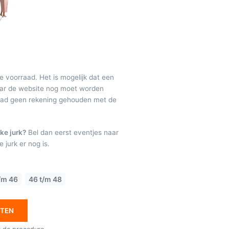
de voorraad. Het is mogelijk dat een
maar de website nog moet worden
raad geen rekening gehouden met de
ke jurk?
Bel dan eerst eventjes naar
 jurk er nog is.
/m 46
46 t/m 48
ETEN