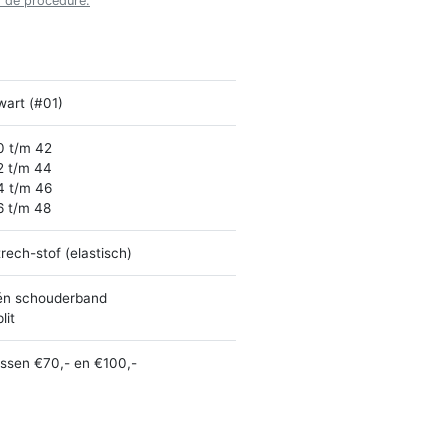
r de procedure.
wart (#01)
0 t/m 42
2 t/m 44
4 t/m 46
6 t/m 48
rech-stof (elastisch)
én schouderband
lit
ussen €70,- en €100,-