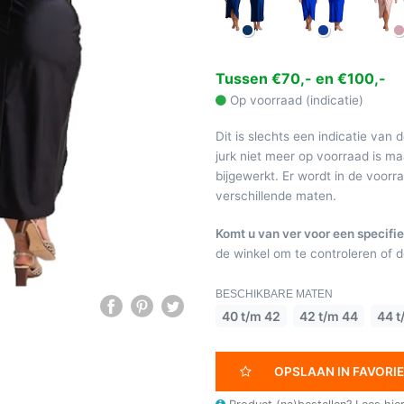
Tussen €70,- en €100,-
Op voorraad (indicatie)
Dit is slechts een indicatie van 
jurk niet meer op voorraad is 
bijgewerkt. Er wordt in de voor
verschillende maten.
Komt u van ver voor een specifie
de winkel om te controleren of de
BESCHIKBARE MATEN
40 t/m 42
42 t/m 44
44 t
OPSLAAN IN FAVORI