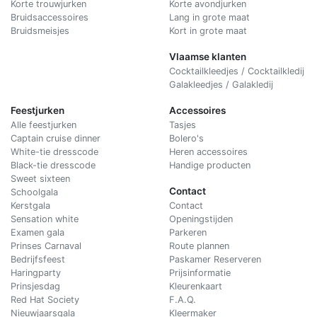
Korte trouwjurken
Korte avondjurken
Bruidsaccessoires
Lang in grote maat
Bruidsmeisjes
Kort in grote maat
Vlaamse klanten
Cocktailkleedjes / Cocktailkledij
Galakleedjes / Galakledij
Feestjurken
Accessoires
Alle feestjurken
Tasjes
Captain cruise dinner
Bolero's
White-tie dresscode
Heren accessoires
Black-tie dresscode
Handige producten
Sweet sixteen
Contact
Schoolgala
Kerstgala
C
ontact
Sensation white
Openingstijden
Examen gala
Parkeren
Prinses Carnaval
Route plannen
Bedrijfsfeest
Paskamer Reserveren
Haringparty
Prijsinformatie
Prinsjesdag
Kleurenkaart
Red Hat Society
F.A.Q.
Nieuwjaarsgala
Kleermaker