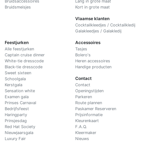
Bruidsaccessoires
Lang in grote maat
Bruidsmeisjes
Kort in grote maat
Vlaamse klanten
Cocktailkleedjes / Cocktailkledij
Galakleedjes / Galakledij
Feestjurken
Accessoires
Alle feestjurken
Tasjes
Captain cruise dinner
Bolero's
White-tie dresscode
Heren accessoires
Black-tie dresscode
Handige producten
Sweet sixteen
Contact
Schoolgala
Kerstgala
C
ontact
Sensation white
Openingstijden
Examen gala
Parkeren
Prinses Carnaval
Route plannen
Bedrijfsfeest
Paskamer Reserveren
Haringparty
Prijsinformatie
Prinsjesdag
Kleurenkaart
Red Hat Society
F.A.Q.
Nieuwjaarsgala
Kleermaker
Luxury Fair
Nieuws