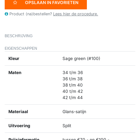
OPSLAAN IN FAVORIETEN
Product (na)bestellen?
Lees hier de procedure.
BESCHRIJVING
EIGENSCHAPPEN
Kleur
Sage green (#100)
Maten
34 t/m 36
36 t/m 38
38 t/m 40
40 t/m 42
42 t/m 44
Materiaal
Glans-satijn
Uitvoering
Split
Prijsinformatie
tussen €70,- en €100,-