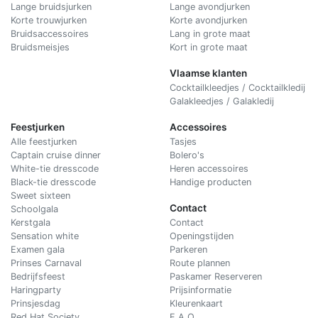
Lange bruidsjurken
Lange avondjurken
Korte trouwjurken
Korte avondjurken
Bruidsaccessoires
Lang in grote maat
Bruidsmeisjes
Kort in grote maat
Vlaamse klanten
Cocktailkleedjes / Cocktailkledij
Galakleedjes / Galakledij
Feestjurken
Accessoires
Alle feestjurken
Tasjes
Captain cruise dinner
Bolero's
White-tie dresscode
Heren accessoires
Black-tie dresscode
Handige producten
Sweet sixteen
Contact
Schoolgala
Kerstgala
C
ontact
Sensation white
Openingstijden
Examen gala
Parkeren
Prinses Carnaval
Route plannen
Bedrijfsfeest
Paskamer Reserveren
Haringparty
Prijsinformatie
Prinsjesdag
Kleurenkaart
Red Hat Society
F.A.Q.