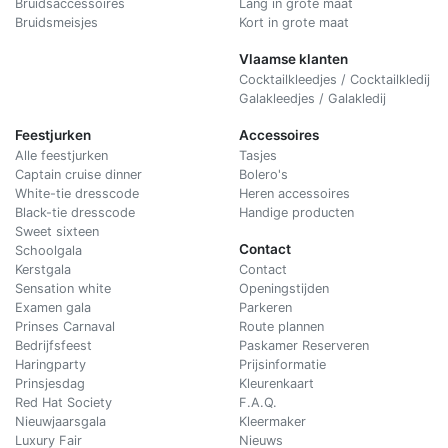
Bruidsaccessoires
Lang in grote maat
Bruidsmeisjes
Kort in grote maat
Vlaamse klanten
Cocktailkleedjes / Cocktailkledij
Galakleedjes / Galakledij
Feestjurken
Accessoires
Alle feestjurken
Tasjes
Captain cruise dinner
Bolero's
White-tie dresscode
Heren accessoires
Black-tie dresscode
Handige producten
Sweet sixteen
Contact
Schoolgala
Kerstgala
C
ontact
Sensation white
Openingstijden
Examen gala
Parkeren
Prinses Carnaval
Route plannen
Bedrijfsfeest
Paskamer Reserveren
Haringparty
Prijsinformatie
Prinsjesdag
Kleurenkaart
Red Hat Society
F.A.Q.
Nieuwjaarsgala
Kleermaker
Luxury Fair
Nieuws