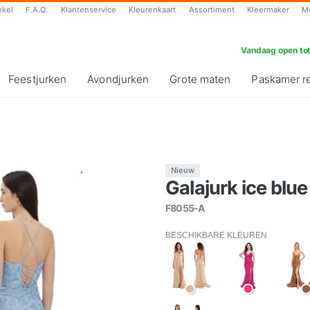
nkel
F.A.Q.
Klantenservice
Kleurenkaart
Assortiment
Kleermaker
M
Vandaag open tot
Feestjurken
Avondjurken
Grote maten
Paskamer r
Nieuw
Galajurk ice blue 
F8055-A
BESCHIKBARE KLEUREN