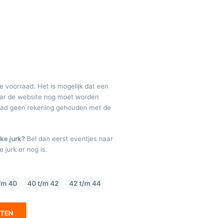
de voorraad. Het is mogelijk dat een
maar de website nog moet worden
raad geen rekening gehouden met de
ke jurk?
Bel dan eerst eventjes naar
 jurk er nog is.
/m 40
40 t/m 42
42 t/m 44
ETEN