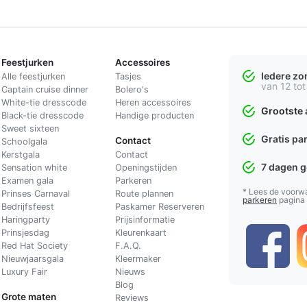
Feestjurken
Accessoires
Iedere z
Alle feestjurken
Tasjes
van 12 tot
Captain cruise dinner
Bolero's
White-tie dresscode
Heren accessoires
Grootste 
Black-tie dresscode
Handige producten
Sweet sixteen
Gratis pa
Contact
Schoolgala
Kerstgala
C
ontact
7 dagen 
Sensation white
Openingstijden
Examen gala
Parkeren
* Lees de voorw
Prinses Carnaval
Route plannen
parkeren
pagina
Bedrijfsfeest
Paskamer Reserveren
Haringparty
Prijsinformatie
Prinsjesdag
Kleurenkaart
Red Hat Society
F.A.Q.
Nieuwjaarsgala
Kleermaker
Luxury Fair
Nieuws
Blog
Grote maten
Reviews