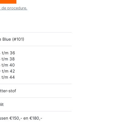
r de procedure.
e Blue (#101)
 t/m 36
 t/m 38
 t/m 40
 t/m 42
 t/m 44
itter-stof
lit
ssen €150,- en €180,-