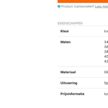
Product (na)bestellen?
Lees hie
EIGENSCHAPPEN
Kleur
Ic
Maten
34
36
38
40
42
Materiaal
Gl
Uitvoering
Sp
Prijsinformatie
tu