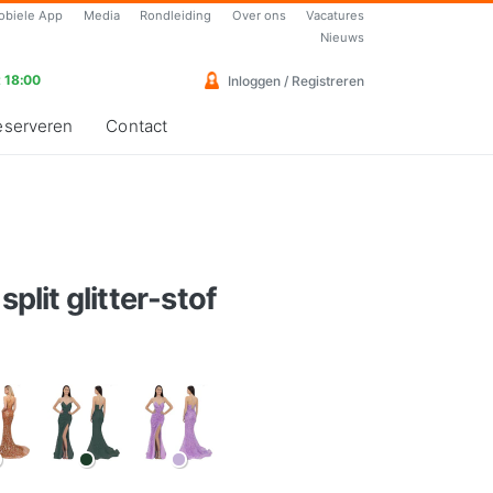
obiele App
Media
Rondleiding
Over ons
Vacatures
Nieuws
 18:00
Inloggen / Registreren
eserveren
Contact
split glitter-stof