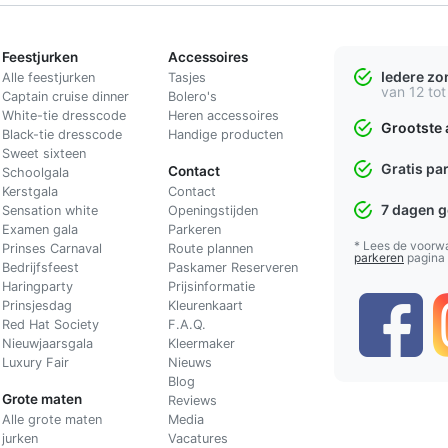
Feestjurken
Accessoires
Iedere z
Alle feestjurken
Tasjes
van 12 tot
Captain cruise dinner
Bolero's
White-tie dresscode
Heren accessoires
Grootste 
Black-tie dresscode
Handige producten
Sweet sixteen
Gratis pa
Contact
Schoolgala
Kerstgala
C
ontact
7 dagen 
Sensation white
Openingstijden
Examen gala
Parkeren
* Lees de voorw
Prinses Carnaval
Route plannen
parkeren
pagina
Bedrijfsfeest
Paskamer Reserveren
Haringparty
Prijsinformatie
Prinsjesdag
Kleurenkaart
Red Hat Society
F.A.Q.
Nieuwjaarsgala
Kleermaker
Luxury Fair
Nieuws
Blog
Grote maten
Reviews
Alle grote maten
Media
jurken
Vacatures