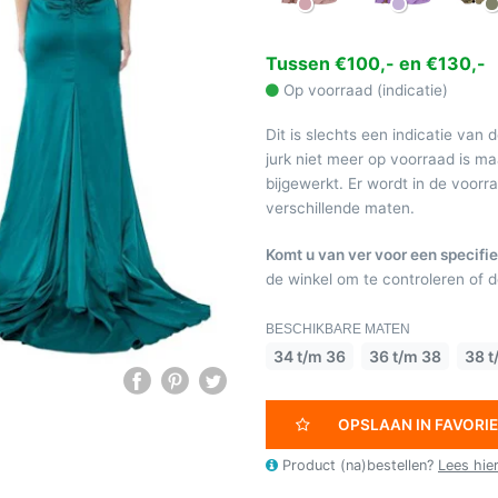
Tussen €100,- en €130,-
Op voorraad (indicatie)
Dit is slechts een indicatie van 
jurk niet meer op voorraad is 
bijgewerkt. Er wordt in de voor
verschillende maten.
Komt u van ver voor een specifie
de winkel om te controleren of de
BESCHIKBARE MATEN
34 t/m 36
36 t/m 38
38 t
OPSLAAN IN FAVORI
Product (na)bestellen?
Lees hie