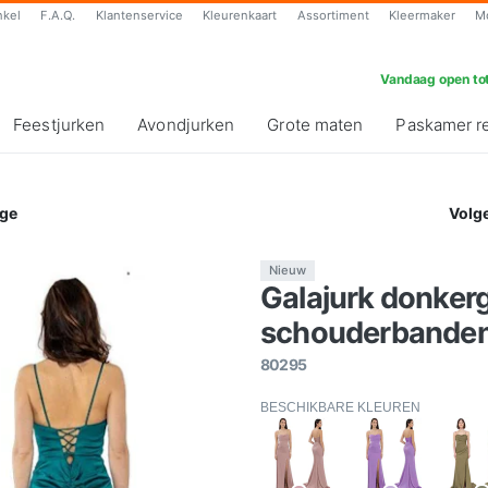
nkel
F.A.Q.
Klantenservice
Kleurenkaart
Assortiment
Kleermaker
M
Vandaag open tot
Feestjurken
Avondjurken
Grote maten
Paskamer r
ge
Volg
Nieuw
Galajurk donker
schouderbanden-s
80295
BESCHIKBARE KLEUREN