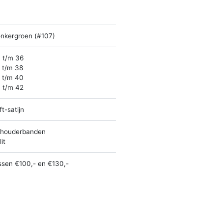
nkergroen (#107)
 t/m 36
 t/m 38
 t/m 40
 t/m 42
ft-satijn
houderbanden
it
ssen €100,- en €130,-