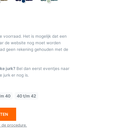
de voorraad. Het is mogelijk dat een
maar de website nog moet worden
raad geen rekening gehouden met de
ke jurk?
Bel dan eerst eventjes naar
 jurk er nog is.
/m 40
40 t/m 42
ETEN
r de procedure.