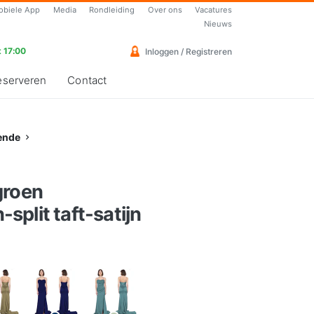
obiele App
Media
Rondleiding
Over ons
Vacatures
Nieuws
 17:00
Inloggen / Registreren
eserveren
Contact
ende
groen
plit taft-satijn