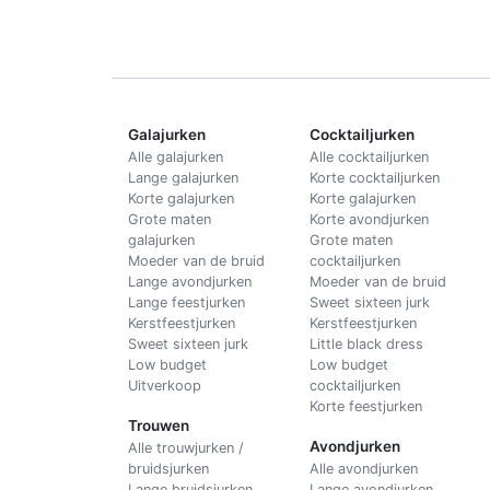
Galajurken
Cocktailjurken
Alle galajurken
Alle cocktailjurken
Lange galajurken
Korte cocktailjurken
Korte galajurken
Korte galajurken
Grote maten
Korte avondjurken
galajurken
Grote maten
Moeder van de bruid
cocktailjurken
Lange avondjurken
Moeder van de bruid
Lange feestjurken
Sweet sixteen jurk
Kerstfeestjurken
Kerstfeestjurken
Sweet sixteen jurk
Little black dress
Low budget
Low budget
Uitverkoop
cocktailjurken
Korte feestjurken
Trouwen
Avondjurken
Alle trouwjurken /
bruidsjurken
Alle avondjurken
Lange bruidsjurken
Lange avondjurken