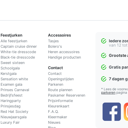
Feestjurken
Accessoires
Iedere z
Alle feestjurken
Tasjes
van 12 tot
Captain cruise dinner
Bolero's
White-tie dresscode
Heren accessoires
Grootste 
Black-tie dresscode
Handige producten
Sweet sixteen
Gratis pa
Contact
Schoolgala
Kerstgala
C
ontact
7 dagen 
Sensation white
Openingstijden
Examen gala
Parkeren
* Lees de voorw
Prinses Carnaval
Route plannen
parkeren
pagina
Bedrijfsfeest
Paskamer Reserveren
Haringparty
Prijsinformatie
Prinsjesdag
Kleurenkaart
Red Hat Society
F.A.Q.
Nieuwjaarsgala
Kleermaker
Luxury Fair
Nieuws
Blog