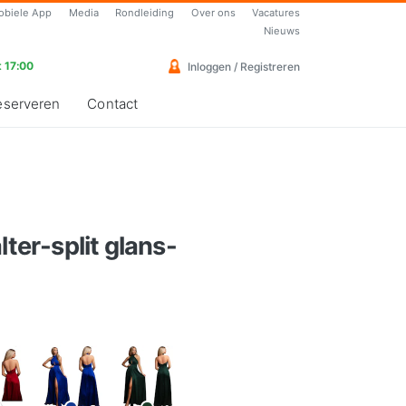
obiele App
Media
Rondleiding
Over ons
Vacatures
Nieuws
 17:00
Inloggen / Registreren
eserveren
Contact
lter-split glans-