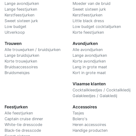
Lange avondjurken
Moeder van de bruid
Lange feestjurken
Sweet sixteen jurk
Kerstfeestjurken
Kerstfeestjurken
Sweet sixteen jurk
Little black dress
Low budget
Low budget cocktailjurken
Uitverkoop
Korte feestjurken
Trouwen
Avondjurken
Alle trouwjurken / bruidsjurken
Alle avondjurken
Lange bruidsjurken
Lange avondjurken
Korte trouwjurken
Korte avondjurken
Bruidsaccessoires
Lang in grote maat
Bruidsmeisjes
Kort in grote maat
Vlaamse klanten
Cocktailkleedjes / Cocktailkledij
Galakleedjes / Galakledij
Feestjurken
Accessoires
Alle feestjurken
Tasjes
Captain cruise dinner
Bolero's
White-tie dresscode
Heren accessoires
Black-tie dresscode
Handige producten