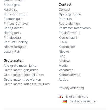
Sweet sixteen
Contact
Schoolgala
Kerstgala
C
ontact
Sensation white
Openingstijden
Examen gala
Parkeren
Prinses Carnaval
Route plannen
Bedrijfsfeest
Paskamer Reserveren
Haringparty
Prijsinformatie
Prinsjesdag
Kleurenkaart
Red Hat Society
F.A.Q.
Nieuwjaarsgala
Kleermaker
Luxury Fair
Nieuws
Blog
Grote maten
Reviews
Alle grote maten jurken
Media
Grote maten galajurken
Vacatures
Grote maten cocktailjurken
Klantenservice
Grote maten trouwjurken
Acties
Grote maten korte trouwjurken
Privacyverklaring
English visitors
Deutsch Besucher