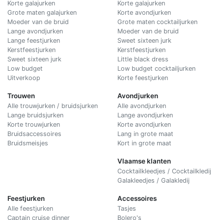
Korte galajurken
Korte galajurken
Grote maten galajurken
Korte avondjurken
Moeder van de bruid
Grote maten cocktailjurken
Lange avondjurken
Moeder van de bruid
Lange feestjurken
Sweet sixteen jurk
Kerstfeestjurken
Kerstfeestjurken
Sweet sixteen jurk
Little black dress
Low budget
Low budget cocktailjurken
Uitverkoop
Korte feestjurken
Trouwen
Avondjurken
Alle trouwjurken / bruidsjurken
Alle avondjurken
Lange bruidsjurken
Lange avondjurken
Korte trouwjurken
Korte avondjurken
Bruidsaccessoires
Lang in grote maat
Bruidsmeisjes
Kort in grote maat
Vlaamse klanten
Cocktailkleedjes / Cocktailkledij
Galakleedjes / Galakledij
Feestjurken
Accessoires
Alle feestjurken
Tasjes
Captain cruise dinner
Bolero's