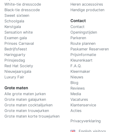
White-tie dresscode
Heren accessoires
Black-tie dresscode
Handige producten
Sweet sixteen
Contact
Schoolgala
Kerstgala
C
ontact
Sensation white
Openingstijden
Examen gala
Parkeren
Prinses Carnaval
Route plannen
Bedrijfsfeest
Paskamer Reserveren
Haringparty
Prijsinformatie
Prinsjesdag
Kleurenkaart
Red Hat Society
F.A.Q.
Nieuwjaarsgala
Kleermaker
Luxury Fair
Nieuws
Blog
Grote maten
Reviews
Alle grote maten jurken
Media
Grote maten galajurken
Vacatures
Grote maten cocktailjurken
Klantenservice
Grote maten trouwjurken
Acties
Grote maten korte trouwjurken
Privacyverklaring
English visitors