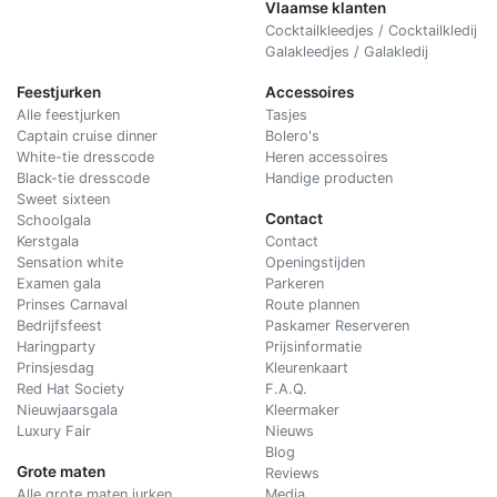
Vlaamse klanten
Cocktailkleedjes / Cocktailkledij
Galakleedjes / Galakledij
Feestjurken
Accessoires
Alle feestjurken
Tasjes
Captain cruise dinner
Bolero's
White-tie dresscode
Heren accessoires
Black-tie dresscode
Handige producten
Sweet sixteen
Contact
Schoolgala
Kerstgala
C
ontact
Sensation white
Openingstijden
Examen gala
Parkeren
Prinses Carnaval
Route plannen
Bedrijfsfeest
Paskamer Reserveren
Haringparty
Prijsinformatie
Prinsjesdag
Kleurenkaart
Red Hat Society
F.A.Q.
Nieuwjaarsgala
Kleermaker
Luxury Fair
Nieuws
Blog
Grote maten
Reviews
Alle grote maten jurken
Media