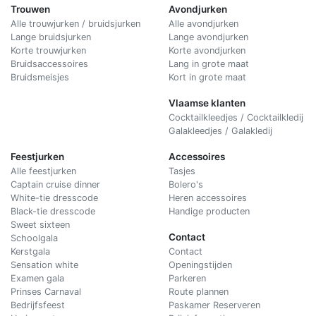
Trouwen
Avondjurken
Alle trouwjurken / bruidsjurken
Alle avondjurken
Lange bruidsjurken
Lange avondjurken
Korte trouwjurken
Korte avondjurken
Bruidsaccessoires
Lang in grote maat
Bruidsmeisjes
Kort in grote maat
Vlaamse klanten
Cocktailkleedjes / Cocktailkledij
Galakleedjes / Galakledij
Feestjurken
Accessoires
Alle feestjurken
Tasjes
Captain cruise dinner
Bolero's
White-tie dresscode
Heren accessoires
Black-tie dresscode
Handige producten
Sweet sixteen
Contact
Schoolgala
Kerstgala
C
ontact
Sensation white
Openingstijden
Examen gala
Parkeren
Prinses Carnaval
Route plannen
Bedrijfsfeest
Paskamer Reserveren