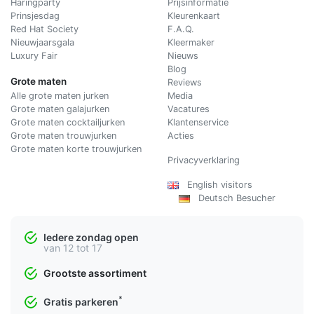
Haringparty
Prijsinformatie
Prinsjesdag
Kleurenkaart
Red Hat Society
F.A.Q.
Nieuwjaarsgala
Kleermaker
Luxury Fair
Nieuws
Blog
Grote maten
Reviews
Alle grote maten jurken
Media
Grote maten galajurken
Vacatures
Grote maten cocktailjurken
Klantenservice
Grote maten trouwjurken
Acties
Grote maten korte trouwjurken
Privacyverklaring
English visitors
Deutsch Besucher
Iedere zondag open
van 12 tot 17
Grootste assortiment
*
Gratis parkeren