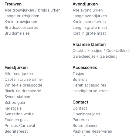
Trouwen
Avondjurken
Alle trouwjurken / bruidsjurken
Alle avondjurken
Lange bruidsjurken
Lange avondjurken
Korte trouwjurken
Korte avondjurken
Bruidsaccessoires
Lang in grote maat
Bruidsmeisjes
Kort in grote maat
Vlaamse klanten
Cocktailkleedjes / Cocktailkledij
Galakleedjes / Galakledij
Feestjurken
Accessoires
Alle feestjurken
Tasjes
Captain cruise dinner
Bolero's
White-tie dresscode
Heren accessoires
Black-tie dresscode
Handige producten
Sweet sixteen
Contact
Schoolgala
Kerstgala
C
ontact
Sensation white
Openingstijden
Examen gala
Parkeren
Prinses Carnaval
Route plannen
Bedrijfsfeest
Paskamer Reserveren