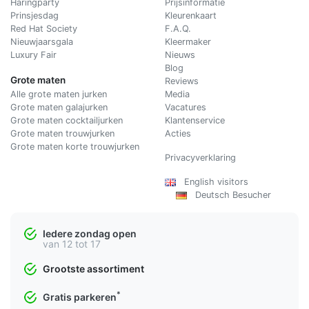
Haringparty
Prijsinformatie
Prinsjesdag
Kleurenkaart
Red Hat Society
F.A.Q.
Nieuwjaarsgala
Kleermaker
Luxury Fair
Nieuws
Blog
Grote maten
Reviews
Alle grote maten jurken
Media
Grote maten galajurken
Vacatures
Grote maten cocktailjurken
Klantenservice
Grote maten trouwjurken
Acties
Grote maten korte trouwjurken
Privacyverklaring
English visitors
Deutsch Besucher
Iedere zondag open
van 12 tot 17
Grootste assortiment
*
Gratis parkeren