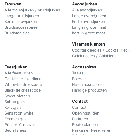
Trouwen
Avondjurken
Alle trouwjurken / bruidsjurken
Alle avondjurken
Lange bruidsjurken
Lange avondjurken
Korte trouwjurken
Korte avondjurken
Bruidsaccessoires
Lang in grote maat
Bruidsmeisjes
Kort in grote maat
Vlaamse klanten
Cocktailkleedjes / Cocktailkledij
Galakleedjes / Galakledij
Feestjurken
Accessoires
Alle feestjurken
Tasjes
Captain cruise dinner
Bolero's
White-tie dresscode
Heren accessoires
Black-tie dresscode
Handige producten
Sweet sixteen
Contact
Schoolgala
Kerstgala
C
ontact
Sensation white
Openingstijden
Examen gala
Parkeren
Prinses Carnaval
Route plannen
Bedrijfsfeest
Paskamer Reserveren