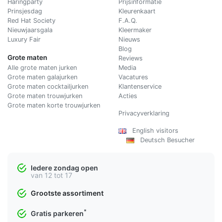
Haringparty
Prijsinformatie
Prinsjesdag
Kleurenkaart
Red Hat Society
F.A.Q.
Nieuwjaarsgala
Kleermaker
Luxury Fair
Nieuws
Blog
Grote maten
Reviews
Alle grote maten jurken
Media
Grote maten galajurken
Vacatures
Grote maten cocktailjurken
Klantenservice
Grote maten trouwjurken
Acties
Grote maten korte trouwjurken
Privacyverklaring
English visitors
Deutsch Besucher
Iedere zondag open
van 12 tot 17
Grootste assortiment
*
Gratis parkeren