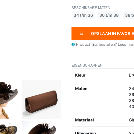
BESCHIKBARE MATEN
34 t/m 36
36 t/m 38
38 t
OPSLAAN IN FAVORI
Product (na)bestellen?
Lees hie
EIGENSCHAPPEN
Kleur
Br
Maten
34
36
38
40
Materiaal
Gl
Uitvoering
Spl