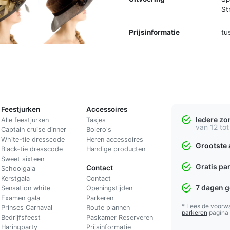
St
Prijsinformatie
tu
Feestjurken
Accessoires
Iedere z
Alle feestjurken
Tasjes
van 12 tot
Captain cruise dinner
Bolero's
White-tie dresscode
Heren accessoires
Grootste 
Black-tie dresscode
Handige producten
Sweet sixteen
Gratis pa
Contact
Schoolgala
Kerstgala
C
ontact
7 dagen 
Sensation white
Openingstijden
Examen gala
Parkeren
* Lees de voorw
Prinses Carnaval
Route plannen
parkeren
pagina
Bedrijfsfeest
Paskamer Reserveren
Haringparty
Prijsinformatie