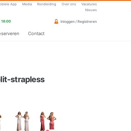
obiele App
Media
Rondleiding
Over ons
Vacatures
Nieuws
 18:00
Inloggen / Registreren
eserveren
Contact
lit-strapless