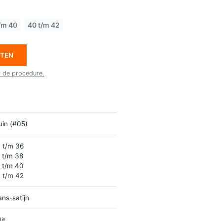
/m 40
40 t/m 42
ETEN
r de procedure.
uin (#05)
 t/m 36
 t/m 38
 t/m 40
 t/m 42
ans-satijn
it