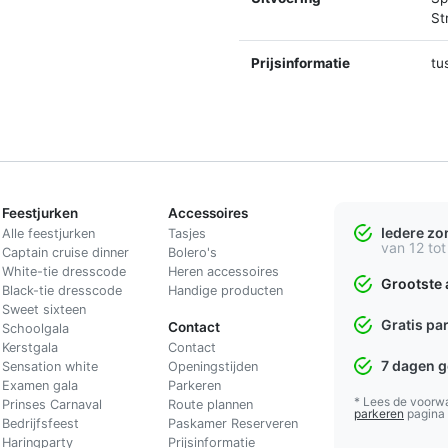
St
Prijsinformatie
tu
Feestjurken
Accessoires
Iedere z
Alle feestjurken
Tasjes
van 12 tot
Captain cruise dinner
Bolero's
White-tie dresscode
Heren accessoires
Grootste 
Black-tie dresscode
Handige producten
Sweet sixteen
Gratis pa
Contact
Schoolgala
Kerstgala
C
ontact
7 dagen 
Sensation white
Openingstijden
Examen gala
Parkeren
* Lees de voorw
Prinses Carnaval
Route plannen
parkeren
pagina
Bedrijfsfeest
Paskamer Reserveren
Haringparty
Prijsinformatie