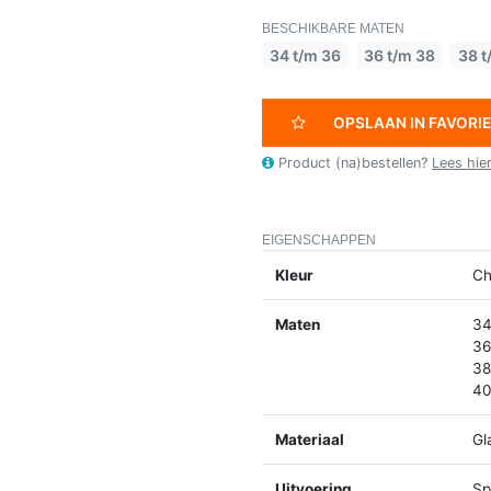
BESCHIKBARE MATEN
34 t/m 36
36 t/m 38
38 t
OPSLAAN IN FAVORI
Product (na)bestellen?
Lees hie
EIGENSCHAPPEN
Kleur
Ch
Maten
34
36
38
40
Materiaal
Gl
Uitvoering
Spl