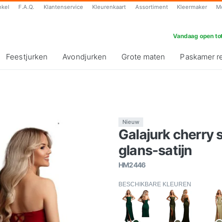
nkel
F.A.Q.
Klantenservice
Kleurenkaart
Assortiment
Kleermaker
M
Vandaag open tot
Feestjurken
Avondjurken
Grote maten
Paskamer r
Nieuw
Galajurk cherry s
glans-satijn
HM2446
BESCHIKBARE KLEUREN