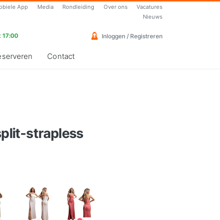
obiele App
Media
Rondleiding
Over ons
Vacatures
Nieuws
 17:00
Inloggen / Registreren
eserveren
Contact
plit-strapless