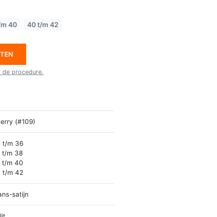
/m 40
40 t/m 42
ETEN
r de procedure.
erry (#109)
 t/m 36
 t/m 38
 t/m 40
 t/m 42
ans-satijn
it