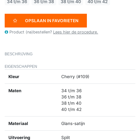
34 t/m 36
36 t/m 38
38 t/m 40
40 t/m 42
OPSLAAN IN FAVORIETEN
Product (na)bestellen?
Lees hier de procedure.
BESCHRIJVING
EIGENSCHAPPEN
Kleur
Cherry (#109)
Maten
34 t/m 36
36 t/m 38
38 t/m 40
40 t/m 42
Materiaal
Glans-satijn
Uitvoering
Split