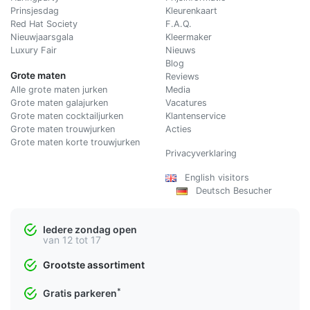
Prinsjesdag
Kleurenkaart
Red Hat Society
F.A.Q.
Nieuwjaarsgala
Kleermaker
Luxury Fair
Nieuws
Blog
Grote maten
Reviews
Alle grote maten jurken
Media
Grote maten galajurken
Vacatures
Grote maten cocktailjurken
Klantenservice
Grote maten trouwjurken
Acties
Grote maten korte trouwjurken
Privacyverklaring
English visitors
Deutsch Besucher
Iedere zondag open
van 12 tot 17
Grootste assortiment
*
Gratis parkeren