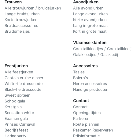
Trouwen
Avondjurken
Alle trouwjurken / bruidsjurken
Alle avondjurken
Lange bruidsjurken
Lange avondjurken
Korte trouwjurken
Korte avondjurken
Bruidsaccessoires
Lang in grote maat
Bruidsmeisjes
Kort in grote maat
Vlaamse klanten
Cocktailkleedjes / Cocktailkledij
Galakleedjes / Galakledij
Feestjurken
Accessoires
Alle feestjurken
Tasjes
Captain cruise dinner
Bolero's
White-tie dresscode
Heren accessoires
Black-tie dresscode
Handige producten
Sweet sixteen
Contact
Schoolgala
Kerstgala
C
ontact
Sensation white
Openingstijden
Examen gala
Parkeren
Prinses Carnaval
Route plannen
Bedrijfsfeest
Paskamer Reserveren
Haringparty
Prijsinformatie