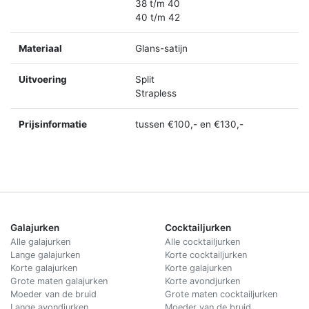
38 t/m 40
40 t/m 42
Materiaal
Glans-satijn
Uitvoering
Split
Strapless
Prijsinformatie
tussen €100,- en €130,-
Galajurken
Cocktailjurken
Alle galajurken
Alle cocktailjurken
Lange galajurken
Korte cocktailjurken
Korte galajurken
Korte galajurken
Grote maten galajurken
Korte avondjurken
Moeder van de bruid
Grote maten cocktailjurken
Lange avondjurken
Moeder van de bruid