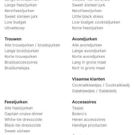
Lange feestjurken
Sweet sixteen jurk
Kerstfeestjurken
Kerstfeestjurken
Sweet sixteen jurk
Little black dress
Low budget
Low budget cocktailjurken
Uitverkoop
Korte feestjurken
Trouwen
Avondjurken
Alle trouwjurken / bruidsjurken
Alle avondjurken
Lange bruidsjurken
Lange avondjurken
Korte trouwjurken
Korte avondjurken
Bruidsaccessoires
Lang in grote maat
Bruidsmeisjes
Kort in grote maat
Vlaamse klanten
Cocktailkleedjes / Cocktailkledij
Galakleedjes / Galakledij
Feestjurken
Accessoires
Alle feestjurken
Tasjes
Captain cruise dinner
Bolero's
White-tie dresscode
Heren accessoires
Black-tie dresscode
Handige producten
Sweet sixteen