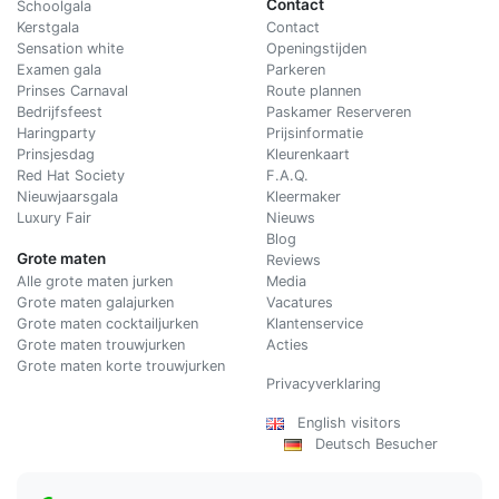
Contact
Schoolgala
Kerstgala
C
ontact
Sensation white
Openingstijden
Examen gala
Parkeren
Prinses Carnaval
Route plannen
Bedrijfsfeest
Paskamer Reserveren
Haringparty
Prijsinformatie
Prinsjesdag
Kleurenkaart
Red Hat Society
F.A.Q.
Nieuwjaarsgala
Kleermaker
Luxury Fair
Nieuws
Blog
Grote maten
Reviews
Alle grote maten jurken
Media
Grote maten galajurken
Vacatures
Grote maten cocktailjurken
Klantenservice
Grote maten trouwjurken
Acties
Grote maten korte trouwjurken
Privacyverklaring
English visitors
Deutsch Besucher