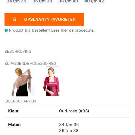
34 t/m 36
36 t/m 38
38 t/m 40
40 t/m 42
OPSLAAN IN FAVORIETEN
Product (na)bestellen?
Lees hier de procedure.
BESCHRIJVING
BIJPASSENDE ACCESSOIRES
EIGENSCHAPPEN
Kleur
Oud-rose (#38)
Maten
34 t/m 36
36 t/m 38