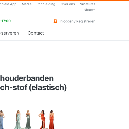
obiele App
Media
Rondleiding
Over ons
Vacatures
Nieuws
 17:00
Inloggen / Registreren
eserveren
Contact
schouderbanden
ch-stof (elastisch)