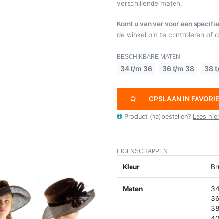
verschillende maten.
Komt u van ver voor een specifie
de winkel om te controleren of de
BESCHIKBARE MATEN
34 t/m 36
36 t/m 38
38 t
OPSLAAN IN FAVORI
Product (na)bestellen?
Lees hie
EIGENSCHAPPEN
Kleur
Br
Maten
34
36
38
40