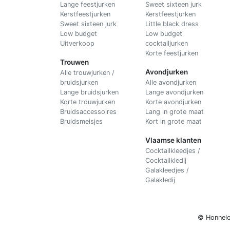
Lange feestjurken
Sweet sixteen jurk
Kerstfeestjurken
Kerstfeestjurken
Sweet sixteen jurk
Little black dress
Low budget
Low budget
Uitverkoop
cocktailjurken
Korte feestjurken
Trouwen
Avondjurken
Alle trouwjurken /
bruidsjurken
Alle avondjurken
Lange bruidsjurken
Lange avondjurken
Korte trouwjurken
Korte avondjurken
Bruidsaccessoires
Lang in grote maat
Bruidsmeisjes
Kort in grote maat
Vlaamse klanten
Cocktailkleedjes /
Cocktailkledij
Galakleedjes /
Galakledij
© Honnelo