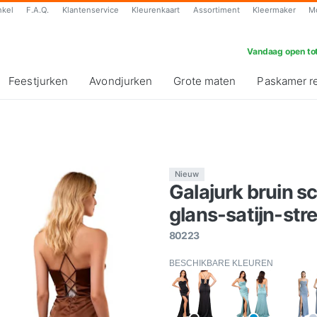
nkel
F.A.Q.
Klantenservice
Kleurenkaart
Assortiment
Kleermaker
M
Vandaag open tot
Feestjurken
Avondjurken
Grote maten
Paskamer r
Nieuw
Galajurk bruin 
glans-satijn-stre
80223
BESCHIKBARE KLEUREN