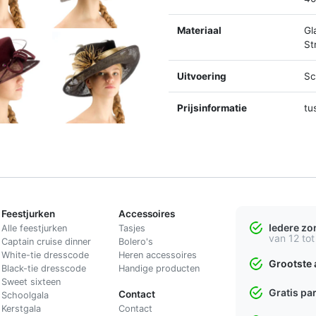
Materiaal
Gl
St
Uitvoering
Sc
Prijsinformatie
tu
Feestjurken
Accessoires
Iedere z
Alle feestjurken
Tasjes
van 12 tot
Captain cruise dinner
Bolero's
White-tie dresscode
Heren accessoires
Grootste 
Black-tie dresscode
Handige producten
Sweet sixteen
Gratis pa
Contact
Schoolgala
Kerstgala
C
ontact