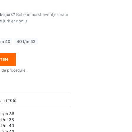
ke jurk?
Bel dan eerst eventjes naar
 jurk er nog is.
/m 40
40 t/m 42
ETEN
r de procedure.
uin (#05)
 t/m 36
 t/m 38
 t/m 40
 t/m 42