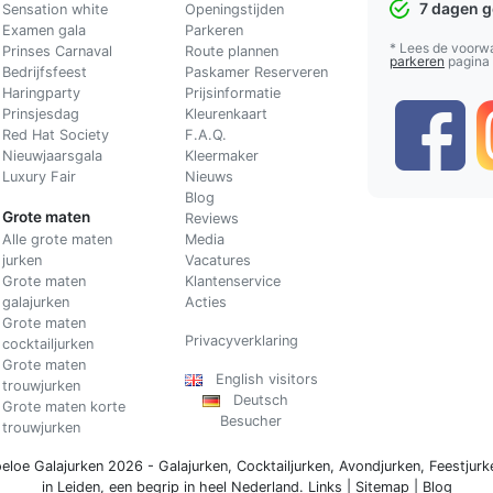
7 dagen 
Sensation white
Openingstijden
Examen gala
Parkeren
* Lees de voorw
Prinses Carnaval
Route plannen
parkeren
pagina
Bedrijfsfeest
Paskamer Reserveren
Haringparty
Prijsinformatie
Prinsjesdag
Kleurenkaart
Red Hat Society
F.A.Q.
Nieuwjaarsgala
Kleermaker
Luxury Fair
Nieuws
Blog
Grote maten
Reviews
Alle grote maten
Media
jurken
Vacatures
Grote maten
Klantenservice
galajurken
Acties
Grote maten
Privacyverklaring
cocktailjurken
Grote maten
English visitors
trouwjurken
Deutsch
Grote maten korte
Besucher
trouwjurken
eloe Galajurken 2026 -
Galajurken
,
Cocktailjurken
,
Avondjurken
,
Feestjurk
in Leiden, een begrip in
heel Nederland
.
Links
|
Sitemap
|
Blog