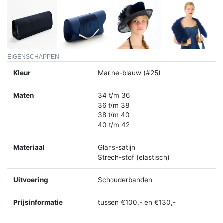
EIGENSCHAPPEN
Kleur
Marine-blauw (#25)
Maten
34 t/m 36
36 t/m 38
38 t/m 40
40 t/m 42
Materiaal
Glans-satijn
Strech-stof (elastisch)
Uitvoering
Schouderbanden
Prijsinformatie
tussen €100,- en €130,-