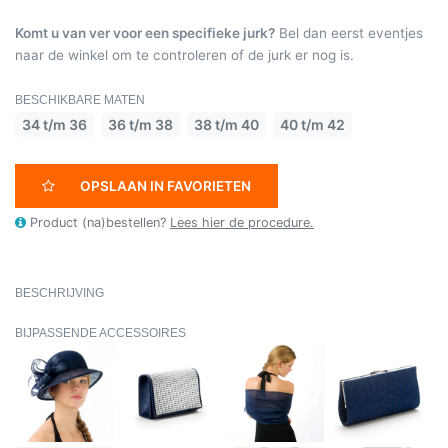
Komt u van ver voor een specifieke jurk?
Bel dan eerst eventjes
naar de winkel om te controleren of de jurk er nog is.
BESCHIKBARE MATEN
34 t/m 36
36 t/m 38
38 t/m 40
40 t/m 42
OPSLAAN IN FAVORIETEN
Product (na)bestellen?
Lees hier de procedure.
BESCHRIJVING
BIJPASSENDE ACCESSOIRES