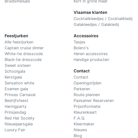
Bruidsmeisjes
Kort in grote maat
Vlaamse klanten
Cocktailkleedjes / Cocktailkledij
Galakleedjes / Galakledij
Feestjurken
Accessoires
Alle feestjurken
Tasjes
Captain cruise dinner
Bolero's
White-tie dresscode
Heren accessoires
Black-tie dresscode
Handige producten
Sweet sixteen
Contact
Schoolgala
Kerstgala
C
ontact
Sensation white
Openingstijden
Examen gala
Parkeren
Prinses Carnaval
Route plannen
Bedrijfsfeest
Paskamer Reserveren
Haringparty
Prijsinformatie
Prinsjesdag
Kleurenkaart
Red Hat Society
F.A.Q.
Nieuwjaarsgala
Kleermaker
Luxury Fair
Nieuws
Blog