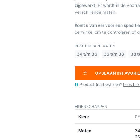
bijgewerkt. Er wordt in de voor
verschillende maten.
Komt u van ver voor een specifie
de winkel om te controleren of de
BESCHIKBARE MATEN
34 t/m 36
36 t/m 38
38 t
OPSLAAN IN FAVORI
Product (na)bestellen?
Lees hie
EIGENSCHAPPEN
Kleur
Do
Maten
34
36