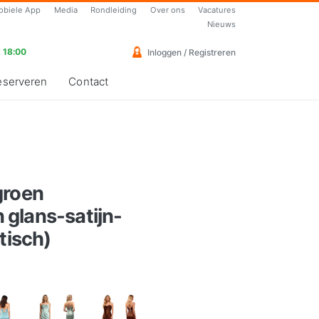
obiele App
Media
Rondleiding
Over ons
Vacatures
Nieuws
 18:00
Inloggen / Registreren
eserveren
Contact
groen
glans-satijn-
tisch)