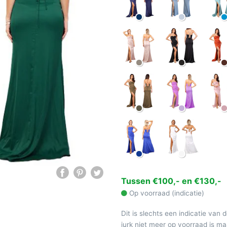
Tussen €100,- en €130,-
Op voorraad (indicatie)
Dit is slechts een indicatie van 
jurk niet meer op voorraad is 