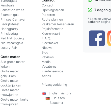
Contact
Schoolgala
Kerstgala
C
ontact
7 dagen 
Sensation white
Openingstijden
Examen gala
Parkeren
* Lees de voorw
Prinses Carnaval
Route plannen
parkeren
pagina
Bedrijfsfeest
Paskamer Reserveren
Haringparty
Prijsinformatie
Prinsjesdag
Kleurenkaart
Red Hat Society
F.A.Q.
Nieuwjaarsgala
Kleermaker
Luxury Fair
Nieuws
Blog
Grote maten
Reviews
Alle grote maten
Media
jurken
Vacatures
Grote maten
Klantenservice
galajurken
Acties
Grote maten
Privacyverklaring
cocktailjurken
Grote maten
English visitors
trouwjurken
Deutsch
Grote maten korte
Besucher
trouwjurken