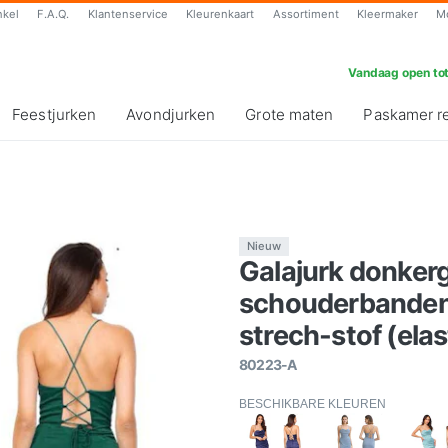
nkel
F.A.Q.
Klantenservice
Kleurenkaart
Assortiment
Kleermaker
M
Vandaag open tot
Feestjurken
Avondjurken
Grote maten
Paskamer r
Nieuw
Galajurk donker
schouderbanden 
strech-stof (elas
80223-A
BESCHIKBARE KLEUREN