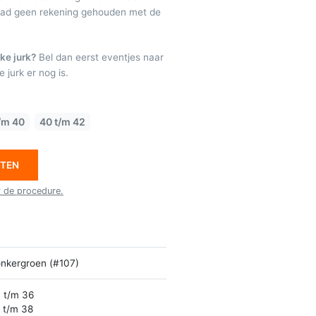
raad geen rekening gehouden met de
ke jurk?
Bel dan eerst eventjes naar
 jurk er nog is.
/m 40
40 t/m 42
ETEN
r de procedure.
nkergroen (#107)
 t/m 36
 t/m 38