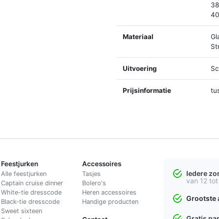
38
40
Materiaal
Gl
St
Uitvoering
Sc
Prijsinformatie
tu
Feestjurken
Accessoires
Iedere z
Alle feestjurken
Tasjes
van 12 tot
Captain cruise dinner
Bolero's
White-tie dresscode
Heren accessoires
Grootste 
Black-tie dresscode
Handige producten
Sweet sixteen
Gratis pa