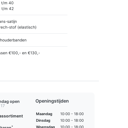
 t/m 40
 t/m 42
ans-satijn
rech-stof (elastisch)
houderbanden
ssen €100,- en €130,-
Openingstijden
ondag open
 17
Maandag
10:00 - 18:00
assortiment
Dinsdag
10:00 - 18:00
*
Woensdag
10:00 - 18:00
rkeren