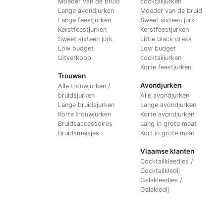
Moeder van de bruid
cocktailjurken
Lange avondjurken
Moeder van de bruid
Lange feestjurken
Sweet sixteen jurk
Kerstfeestjurken
Kerstfeestjurken
Sweet sixteen jurk
Little black dress
Low budget
Low budget
Uitverkoop
cocktailjurken
Korte feestjurken
Trouwen
Avondjurken
Alle trouwjurken /
bruidsjurken
Alle avondjurken
Lange bruidsjurken
Lange avondjurken
Korte trouwjurken
Korte avondjurken
Bruidsaccessoires
Lang in grote maat
Bruidsmeisjes
Kort in grote maat
Vlaamse klanten
Cocktailkleedjes /
Cocktailkledij
Galakleedjes /
Galakledij