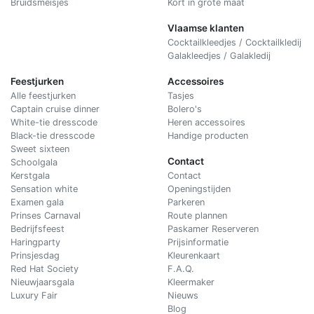
Bruidsmeisjes
Kort in grote maat
Vlaamse klanten
Cocktailkleedjes / Cocktailkledij
Galakleedjes / Galakledij
Feestjurken
Accessoires
Alle feestjurken
Tasjes
Captain cruise dinner
Bolero's
White-tie dresscode
Heren accessoires
Black-tie dresscode
Handige producten
Sweet sixteen
Contact
Schoolgala
Kerstgala
C
ontact
Sensation white
Openingstijden
Examen gala
Parkeren
Prinses Carnaval
Route plannen
Bedrijfsfeest
Paskamer Reserveren
Haringparty
Prijsinformatie
Prinsjesdag
Kleurenkaart
Red Hat Society
F.A.Q.
Nieuwjaarsgala
Kleermaker
Luxury Fair
Nieuws
Blog