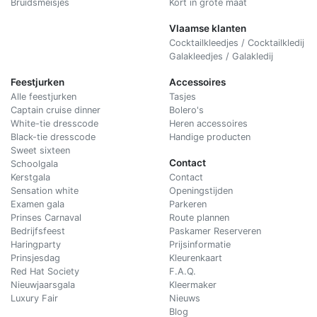
Bruidsmeisjes
Kort in grote maat
Vlaamse klanten
Cocktailkleedjes / Cocktailkledij
Galakleedjes / Galakledij
Feestjurken
Accessoires
Alle feestjurken
Tasjes
Captain cruise dinner
Bolero's
White-tie dresscode
Heren accessoires
Black-tie dresscode
Handige producten
Sweet sixteen
Contact
Schoolgala
Kerstgala
C
ontact
Sensation white
Openingstijden
Examen gala
Parkeren
Prinses Carnaval
Route plannen
Bedrijfsfeest
Paskamer Reserveren
Haringparty
Prijsinformatie
Prinsjesdag
Kleurenkaart
Red Hat Society
F.A.Q.
Nieuwjaarsgala
Kleermaker
Luxury Fair
Nieuws
Blog