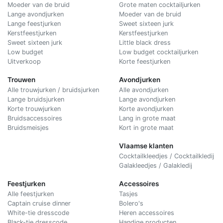
Moeder van de bruid
Grote maten cocktailjurken
Lange avondjurken
Moeder van de bruid
Lange feestjurken
Sweet sixteen jurk
Kerstfeestjurken
Kerstfeestjurken
Sweet sixteen jurk
Little black dress
Low budget
Low budget cocktailjurken
Uitverkoop
Korte feestjurken
Trouwen
Avondjurken
Alle trouwjurken / bruidsjurken
Alle avondjurken
Lange bruidsjurken
Lange avondjurken
Korte trouwjurken
Korte avondjurken
Bruidsaccessoires
Lang in grote maat
Bruidsmeisjes
Kort in grote maat
Vlaamse klanten
Cocktailkleedjes / Cocktailkledij
Galakleedjes / Galakledij
Feestjurken
Accessoires
Alle feestjurken
Tasjes
Captain cruise dinner
Bolero's
White-tie dresscode
Heren accessoires
Black-tie dresscode
Handige producten