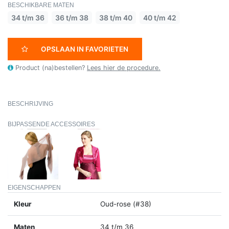
BESCHIKBARE MATEN
34 t/m 36
36 t/m 38
38 t/m 40
40 t/m 42
OPSLAAN IN FAVORIETEN
Product (na)bestellen?
Lees hier de procedure.
BESCHRIJVING
BIJPASSENDE ACCESSOIRES
EIGENSCHAPPEN
Kleur
Oud-rose (#38)
Maten
34 t/m 36