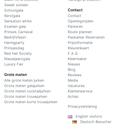
Sweet sixteen
Contact
Schoolgala
Kerstgala
C
ontact
Sensation white
Openingstijden
Examen gala
Parkeren
Prinses Carnaval
Route plannen
Bedrijfsfeest
Paskamer Reserveren
Haringparty
Prijsinformatie
Prinsjesdag
Kleurenkaart
Red Hat Society
F.A.Q.
Nieuwjaarsgala
Kleermaker
Luxury Fair
Nieuws
Blog
Grote maten
Reviews
Alle grote maten jurken
Media
Grote maten galajurken
Vacatures
Grote maten cocktailjurken
Klantenservice
Grote maten trouwjurken
Acties
Grote maten korte trouwjurken
Privacyverklaring
English visitors
Deutsch Besucher