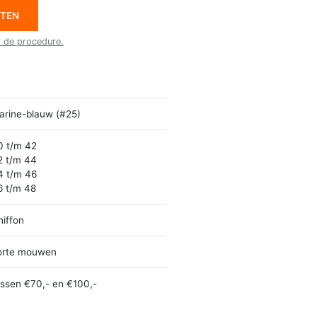
ETEN
r de procedure.
arine-blauw (#25)
0 t/m 42
2 t/m 44
4 t/m 46
6 t/m 48
hiffon
orte mouwen
ussen €70,- en €100,-