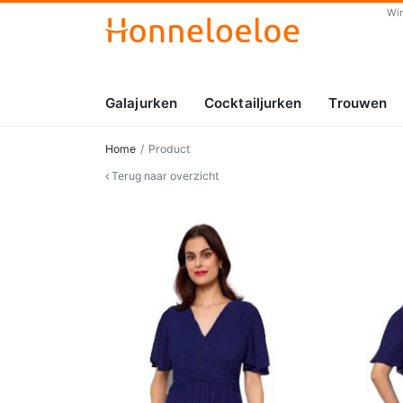
Wi
Galajurken
Cocktailjurken
Trouwen
Home
Product
Terug naar overzicht