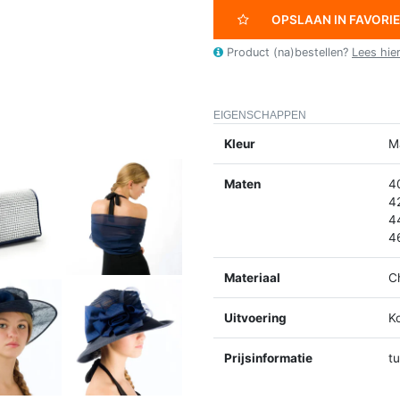
OPSLAAN IN FAVORI
Product (na)bestellen?
Lees hie
EIGENSCHAPPEN
Kleur
M
Maten
4
4
4
4
Materiaal
C
Uitvoering
K
Prijsinformatie
t