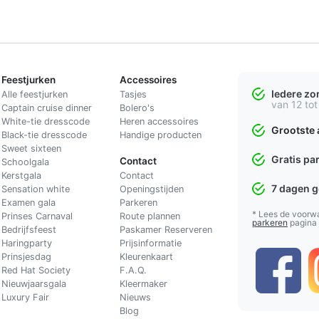
Feestjurken
Accessoires
Iedere z
Alle feestjurken
Tasjes
van 12 tot
Captain cruise dinner
Bolero's
White-tie dresscode
Heren accessoires
Grootste 
Black-tie dresscode
Handige producten
Sweet sixteen
Gratis pa
Contact
Schoolgala
Kerstgala
C
ontact
7 dagen 
Sensation white
Openingstijden
Examen gala
Parkeren
* Lees de voorw
Prinses Carnaval
Route plannen
parkeren
pagina
Bedrijfsfeest
Paskamer Reserveren
Haringparty
Prijsinformatie
Prinsjesdag
Kleurenkaart
Red Hat Society
F.A.Q.
Nieuwjaarsgala
Kleermaker
Luxury Fair
Nieuws
Blog