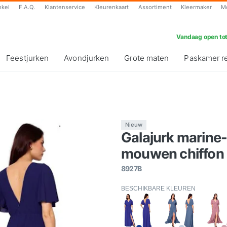
nkel
F.A.Q.
Klantenservice
Kleurenkaart
Assortiment
Kleermaker
M
Vandaag open tot
Feestjurken
Avondjurken
Grote maten
Paskamer r
Nieuw
Galajurk marine
mouwen chiffon
8927B
BESCHIKBARE KLEUREN