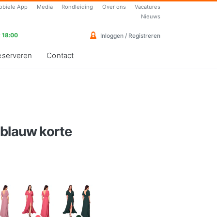
obiele App
Media
Rondleiding
Over ons
Vacatures
Nieuws
 18:00
Inloggen / Registreren
eserveren
Contact
-blauw korte