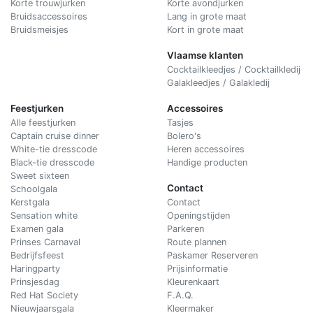
Korte trouwjurken
Korte avondjurken
Bruidsaccessoires
Lang in grote maat
Bruidsmeisjes
Kort in grote maat
Vlaamse klanten
Cocktailkleedjes / Cocktailkledij
Galakleedjes / Galakledij
Feestjurken
Accessoires
Alle feestjurken
Tasjes
Captain cruise dinner
Bolero's
White-tie dresscode
Heren accessoires
Black-tie dresscode
Handige producten
Sweet sixteen
Contact
Schoolgala
Kerstgala
C
ontact
Sensation white
Openingstijden
Examen gala
Parkeren
Prinses Carnaval
Route plannen
Bedrijfsfeest
Paskamer Reserveren
Haringparty
Prijsinformatie
Prinsjesdag
Kleurenkaart
Red Hat Society
F.A.Q.
Nieuwjaarsgala
Kleermaker