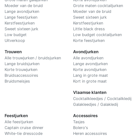
Moeder van de bruid
Grote maten cocktailjurken
Lange avondjurken
Moeder van de bruid
Lange feestjurken
Sweet sixteen jurk
Kerstfeestjurken
Kerstfeestjurken
Sweet sixteen jurk
Little black dress
Low budget
Low budget cocktailjurken
Uitverkoop
Korte feestjurken
Trouwen
Avondjurken
Alle trouwjurken / bruidsjurken
Alle avondjurken
Lange bruidsjurken
Lange avondjurken
Korte trouwjurken
Korte avondjurken
Bruidsaccessoires
Lang in grote maat
Bruidsmeisjes
Kort in grote maat
Vlaamse klanten
Cocktailkleedjes / Cocktailkledij
Galakleedjes / Galakledij
Feestjurken
Accessoires
Alle feestjurken
Tasjes
Captain cruise dinner
Bolero's
White-tie dresscode
Heren accessoires