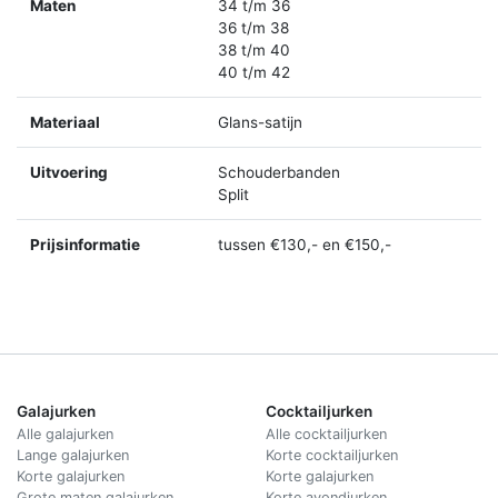
Maten
34 t/m 36
36 t/m 38
38 t/m 40
40 t/m 42
Materiaal
Glans-satijn
Uitvoering
Schouderbanden
Split
Prijsinformatie
tussen €130,- en €150,-
Galajurken
Cocktailjurken
Alle galajurken
Alle cocktailjurken
Lange galajurken
Korte cocktailjurken
Korte galajurken
Korte galajurken
Grote maten galajurken
Korte avondjurken