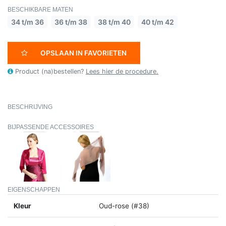
BESCHIKBARE MATEN
34 t/m 36
36 t/m 38
38 t/m 40
40 t/m 42
OPSLAAN IN FAVORIETEN
Product (na)bestellen?
Lees hier de procedure.
BESCHRIJVING
BIJPASSENDE ACCESSOIRES
EIGENSCHAPPEN
Kleur
Oud-rose (#38)