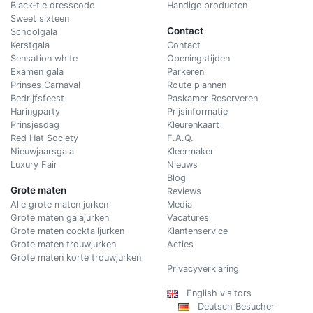
Black-tie dresscode
Handige producten
Sweet sixteen
Contact
Schoolgala
Kerstgala
C
ontact
Sensation white
Openingstijden
Examen gala
Parkeren
Prinses Carnaval
Route plannen
Bedrijfsfeest
Paskamer Reserveren
Haringparty
Prijsinformatie
Prinsjesdag
Kleurenkaart
Red Hat Society
F.A.Q.
Nieuwjaarsgala
Kleermaker
Luxury Fair
Nieuws
Blog
Grote maten
Reviews
Alle grote maten jurken
Media
Grote maten galajurken
Vacatures
Grote maten cocktailjurken
Klantenservice
Grote maten trouwjurken
Acties
Grote maten korte trouwjurken
Privacyverklaring
English visitors
Deutsch Besucher