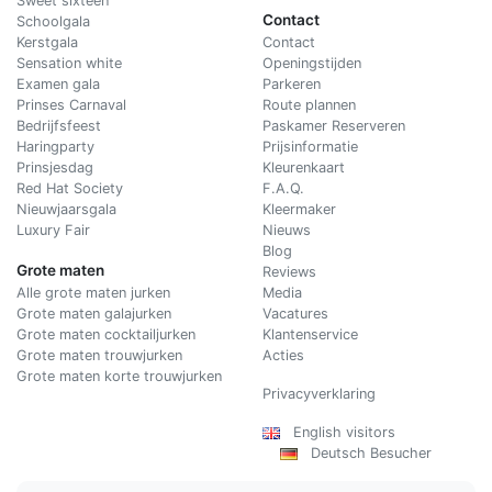
Sweet sixteen
Contact
Schoolgala
Kerstgala
C
ontact
Sensation white
Openingstijden
Examen gala
Parkeren
Prinses Carnaval
Route plannen
Bedrijfsfeest
Paskamer Reserveren
Haringparty
Prijsinformatie
Prinsjesdag
Kleurenkaart
Red Hat Society
F.A.Q.
Nieuwjaarsgala
Kleermaker
Luxury Fair
Nieuws
Blog
Grote maten
Reviews
Alle grote maten jurken
Media
Grote maten galajurken
Vacatures
Grote maten cocktailjurken
Klantenservice
Grote maten trouwjurken
Acties
Grote maten korte trouwjurken
Privacyverklaring
English visitors
Deutsch Besucher