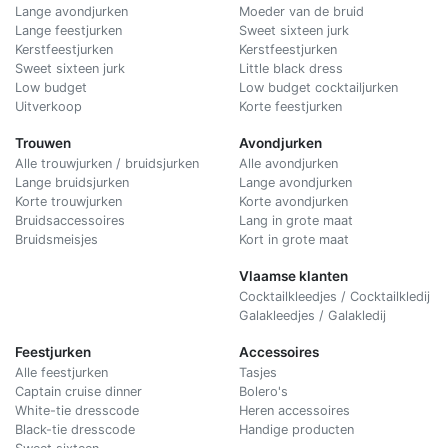
Lange avondjurken
Moeder van de bruid
Lange feestjurken
Sweet sixteen jurk
Kerstfeestjurken
Kerstfeestjurken
Sweet sixteen jurk
Little black dress
Low budget
Low budget cocktailjurken
Uitverkoop
Korte feestjurken
Trouwen
Avondjurken
Alle trouwjurken / bruidsjurken
Alle avondjurken
Lange bruidsjurken
Lange avondjurken
Korte trouwjurken
Korte avondjurken
Bruidsaccessoires
Lang in grote maat
Bruidsmeisjes
Kort in grote maat
Vlaamse klanten
Cocktailkleedjes / Cocktailkledij
Galakleedjes / Galakledij
Feestjurken
Accessoires
Alle feestjurken
Tasjes
Captain cruise dinner
Bolero's
White-tie dresscode
Heren accessoires
Black-tie dresscode
Handige producten