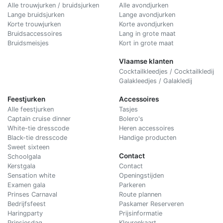
Alle trouwjurken / bruidsjurken
Alle avondjurken
Lange bruidsjurken
Lange avondjurken
Korte trouwjurken
Korte avondjurken
Bruidsaccessoires
Lang in grote maat
Bruidsmeisjes
Kort in grote maat
Vlaamse klanten
Cocktailkleedjes / Cocktailkledij
Galakleedjes / Galakledij
Feestjurken
Accessoires
Alle feestjurken
Tasjes
Captain cruise dinner
Bolero's
White-tie dresscode
Heren accessoires
Black-tie dresscode
Handige producten
Sweet sixteen
Contact
Schoolgala
Kerstgala
C
ontact
Sensation white
Openingstijden
Examen gala
Parkeren
Prinses Carnaval
Route plannen
Bedrijfsfeest
Paskamer Reserveren
Haringparty
Prijsinformatie
Prinsjesdag
Kleurenkaart